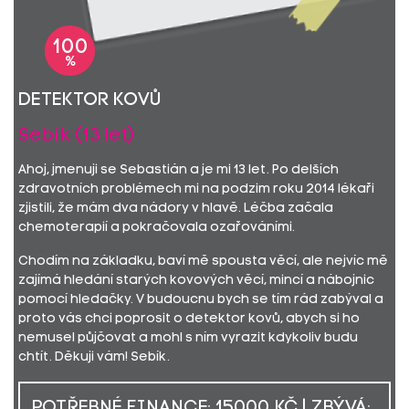
100
%
detektor kovů
Sebík (13 let)
Ahoj, jmenuji se Sebastián a je mi 13 let. Po delších
zdravotních problémech mi na podzim roku 2014 lékaři
zjistili, že mám dva nádory v hlavě. Léčba začala
chemoterapií a pokračovala ozařováními.
Chodím na základku, baví mě spousta věcí, ale nejvíc mě
zajímá hledání starých kovových věcí, mincí a nábojnic
pomocí hledačky. V budoucnu bych se tím rád zabýval a
proto vás chci poprosit o detektor kovů, abych si ho
nemusel půjčovat a mohl s ním vyrazit kdykoliv budu
chtít. Děkuji vám! Sebík.
POTŘEBNÉ FINANCE: 15000 KČ | ZBÝVÁ: