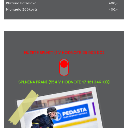
Blažena Hotzelová
400,-
Michaela Žáčková
400,-
MŮŽETE SPLNIT (1 v hodnotě 25 000 Kč)
SPLNĚNÁ PŘÁNÍ (554 v hodnotě 17 161 349 Kč)