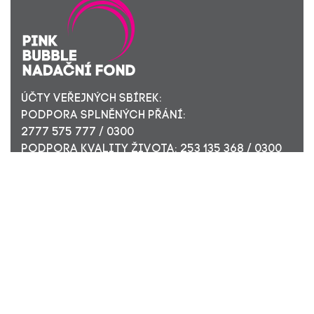
ÚČTY VEŘEJNÝCH SBÍREK:
PODPORA SPLNĚNÝCH PŘÁNÍ:
2777 575 777 / 0300
PODPORA KVALITY ŽIVOTA: 253 135 368 / 0300
ÚČET PRO FIREMNÍ DÁRCE: 449 494 944 / 0300
Nadační fond Pink Bubble, Jirečkova 10, 170 00 Praha 7,
ICO: 24296171
Zapsaný v nadačním rejstříku Městského soudu v Praze,
oddíl N, složka 908
KONTAKTUJTE NÁS: