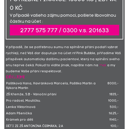
0 KČ
V případě vašeho zájmu pomoci, pošlete libovolnou
částku na účet :
2777 575 777 / 0300 v.s. 201633
V případě, že se potřebnou sumu na splněné přání podaří vybrat
rychleji, než Váš dar doputuje na účet nf Pink Bubble, přiřadíme Váš
příspěvek automaticky dalšímu pacientovi, který na splnění svého
snu teprve čeká. Pokud to vidíte jinak, napište nám na
mail
a my
budeme Vaše přání respektovat.
DĚKUJEME
Paštiková Hana, Havránková Marcela, Paštika Martin a
8000,-
Sýkora Martin
ZŠ Křemže, 5.B - Vánoční přání
1835,-
Pro radost, Moulíčku.
1000,-
Lenka Viktorinová
500,-
Adam Pšenička
1625,-
Krámek pro děti
1140,-
DĚTI ZE ZŠ ANTONÍNA ČERMÁKA, 2.A
100,-