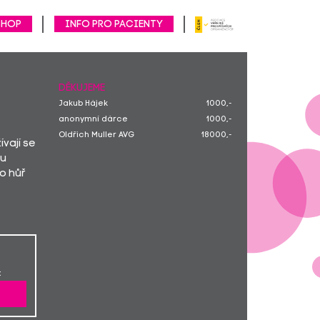
SHOP
Info pro pacienty
DĚKUJEME
Jakub Hájek
1000,-
anonymní dárce
1000,-
Oldřich Muller AVG
18000,-
ívají se
ou
o hůř
: