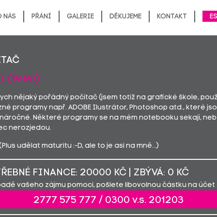
 nás
Přání
Galerie
Děkujeme
Kontakt
E
ÍTAČ
O. (19 let)
ych nějaký pořádný počítač (jsem totiž na grafické škole, použ
zné programy např. ADOBE Ilustrátor, Photoshop atd., které js
 náročné. Některé programy se na mém notebooku sekají, neb
ec nerozjedou.
 (Plus udělat maturitu :-D, ale to je asi na mně…)
ŘEBNÉ FINANCE: 20000 KČ | ZBÝVÁ: 0 KČ
padě vašeho zájmu pomoci, pošlete libovolnou částku na účet 
2777 575 777 / 0300 v.s. 201203