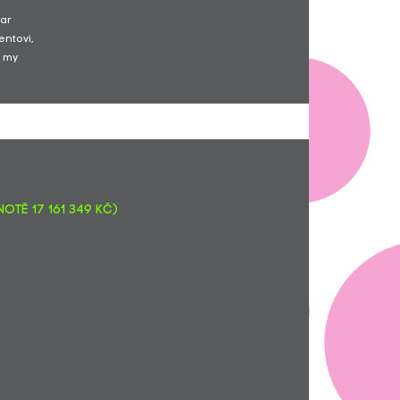
dar
entovi,
 my
otě 17 161 349 Kč)