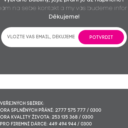
 nám na sebe kontakt a my vás budeme infor
Děkujeme!
POTVRDIT
VEŘEJNÝCH SBÍREK:
RA SPLNĚNÝCH PŘÁNÍ: 2777 575 777 / 0300
RA KVALITY ŽIVOTA: 253 135 368 / 0300
PRO FIREMNÍ DÁRCE: 449 494 944 / 0300