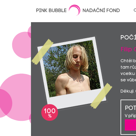
O
POČ
Filip 
Chtěl b
tam rů
vcelku
se vůb
Děkuji.
POT
100
V pří
%