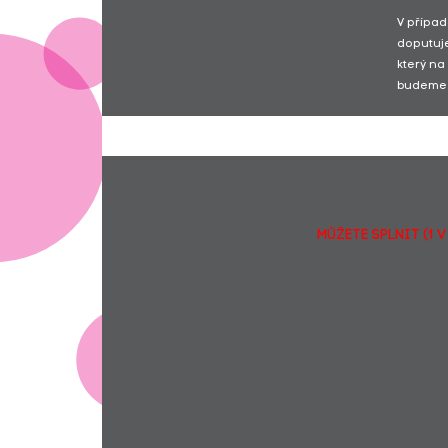
V případ
doputuje
který na
budeme 
MŮŽETE SPLNIT (1 