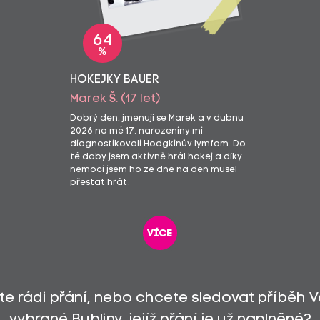
64
%
HOKEJKY BAUER
Marek Š. (17 let)
Dobrý den, jmenuji se Marek a v dubnu
2026 na mé 17. narozeniny mi
diagnostikovali Hodgkinův lymfom. Do
té doby jsem aktivně hrál hokej a díky
nemoci jsem ho ze dne na den musel
přestat hrát.
více
íte rádi přání, nebo chcete sledovat příběh 
vybrané Bubliny, jejíž přání je už naplněné?