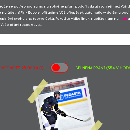
ě, že se potřebnou sumu na splněné přání podaří vybrat rychleji, než Váš 
 na účet nf Pink Bubble, přiřadíme Váš příspěvek automaticky dalšímu paci
 splnění svého snu teprve čeká. Pokud to vidíte jinak, napište nám na
mail
a
Vaše přání respektovat.
v hodnotě 25 000 Kč)
SPLNĚNÁ PŘÁNÍ (554 v hodn