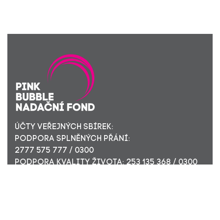
ÚČTY VEŘEJNÝCH SBÍREK:
PODPORA SPLNĚNÝCH PŘÁNÍ:
2777 575 777 / 0300
PODPORA KVALITY ŽIVOTA: 253 135 368 / 0300
ÚČET PRO FIREMNÍ DÁRCE: 449 494 944 / 0300
Nadační fond Pink Bubble, Jirečkova 10, 170 00 Praha 7,
ICO: 24296171
Zapsaný v nadačním rejstříku Městského soudu v Praze,
oddíl N, složka 908