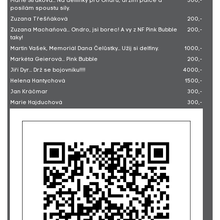
Marie Straková... Na delfínky pro Ondru, držím palce a
300,-
posílám spoustu síly.
Zuzana Třešňáková
200,-
Zuzana Machaňová... Ondro, jsi borec! A vy z NF Pink Bubble
200,-
taky!
Martin Vašek, Memoriál Dana Čelůstky... Užij si delfíny.
1000,-
Markéta Geierová... Pink Bubble
200,-
Jiří Dyr... Drž se bojovníku!!!!
4000,-
Helena Hantychová
1500,-
Jan Kráčmar
300,-
Marie Hajduchová
300,-
T. Schiffnederová
300,-
Jiřina Kosová... na delfíny
1000,-
Ticketmaster ČR, a.s.... Poukázky na dobro za prosinec
20000,-
2025
Ing. Lenka Bártová
300,-
Ivana Busková... Přeji mnoho sil a splněné přání.
200,-
Sabina Schweinerová
25,-
Barbora Hlubučková... Pink Bubble
500,-
Kateřina Perglová Vaňková... Hodně síly a radosti!
200,-
Thomas Riefler, 2din.cz s.r.o... Pro Bublinky
1000,-
Martina Bumbová... Bumbi
500,-