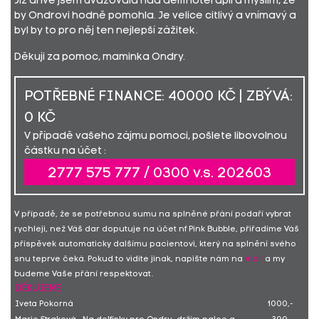
Již dříve jsem uvažovala nad delfinoterapií a myslím, že
by Ondrovi hodně pomohla. Je velice citlivý a vnímavý a
byl by to pro něj ten nejlepší zážitek.
Děkuji za pomoc, maminka Ondry.
POTŘEBNÉ FINANCE: 40000 KČ | ZBÝVÁ:
0 KČ
V případě vašeho zájmu pomoci, pošlete libovolnou
částku na účet :
2777 575 777 / 0300 v.s. 202603
V případě, že se potřebnou sumu na splněné přání podaří vybrat
rychleji, než Váš dar doputuje na účet nf Pink Bubble, přiřadíme Váš
příspěvek automaticky dalšímu pacientovi, který na splnění svého
snu teprve čeká. Pokud to vidíte jinak, napište nám na
mail
a my
budeme Vaše přání respektovat.
DĚKUJEME
Iveta Pokorná
1000,-