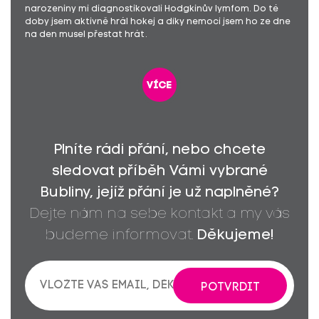
narozeniny mi diagnostikovali Hodgkinův lymfom. Do té
doby jsem aktivně hrál hokej a díky nemoci jsem ho ze dne
na den musel přestat hrát.
více
Plníte rádi přání, nebo chcete
sledovat příběh Vámi vybrané
Bubliny, jejíž přání je už naplněné?
Dejte nám na sebe kontakt a my vás
budeme informovat.
Děkujeme!
POTVRDIT