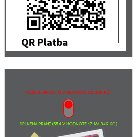
Václav Cafourek
1500,-
Erste Private Banking... VÁNOČNÍ DOBROSVAŘÁK
5175,-
Kristýna Hanáčíková
100,-
Gabriela Jiřičková
100,-
Michaela Bílková
100,-
MŮŽETE SPLNIT (1 v hodnotě 25 000 Kč)
SPLNĚNÁ PŘÁNÍ (554 v hodnotě 17 161 349 Kč)