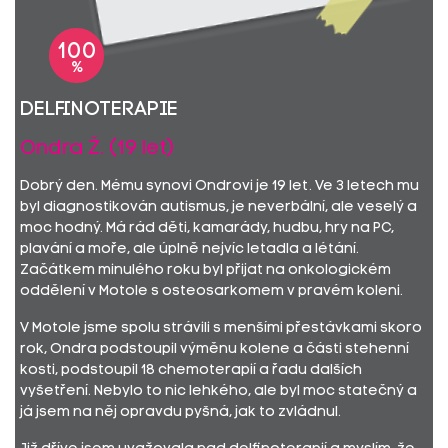
100
%
Delfinoterapie
Ondra Ž. (19 let)
Dobrý den. Mému synovi Ondrovi je 19 let. Ve 3 letech mu
byl diagnostikován autismus, je neverbální, ale veselý a
moc hodný. Má rád děti, kamarády, hudbu, hry na PC,
plavání a moře, ale úplně nejvíc letadla a létání.
Začátkem minulého roku byl přijat na onkologickém
oddělení v Motole s osteosarkomem v pravém koleni.
V Motole jsme spolu strávili s menšími přestávkami skoro
rok, Ondra podstoupil výměnu kolene a části stehenní
kosti, podstoupil 18 chemoterapií a řadu dalších
vyšetření. Nebylo to nic lehkého, ale byl moc statečný a
já jsem na něj opravdu pyšná, jak to zvládnul.