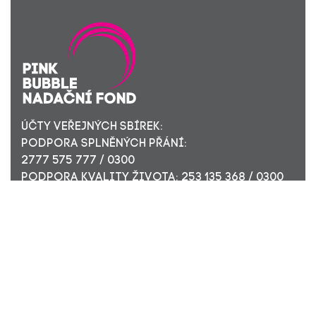
ÚČTY VEŘEJNÝCH SBÍREK:
PODPORA SPLNĚNÝCH PŘÁNÍ:
2777 575 777 / 0300
PODPORA KVALITY ŽIVOTA: 253 135 368 / 0300
ÚČET PRO FIREMNÍ DÁRCE: 449 494 944 / 0300
Nadační fond Pink Bubble, Jirečkova 10, 170 00 Praha 7,
ICO: 24296171
Zapsaný v nadačním rejstříku Městského soudu v Praze,
oddíl N, složka 908
KONTAKTUJTE NÁS: