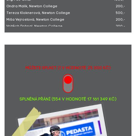
Ondra Malík, Newton College
200,-
Tereza Kloknerová, Newton College
500,-
Míša Vejrostová, Newton College
200,-
Vojtěch Dohnal, Newton College
200,-
Splněná přání pro "bublinky" od holek z Burzy Svárov
2860,-
DĚTI ZE ZŠ ANTONÍNA ČERMÁKA, 2.A
100,-
MŮŽETE SPLNIT (1 v hodnotě 25 000 Kč)
SPLNĚNÁ PŘÁNÍ (554 v hodnotě 17 161 349 Kč)