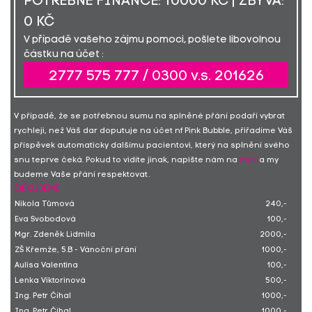
POTŘEBNÉ FINANCE: 10000 KČ | ZBÝVÁ:
0 KČ
V případě vašeho zájmu pomoci, pošlete libovolnou
částku na účet :
2777 575 777 / 0300 v.s. 201626
V případě, že se potřebnou sumu na splněné přání podaří vybrat
rychleji, než Váš dar doputuje na účet nf Pink Bubble, přiřadíme Váš
příspěvek automaticky dalšímu pacientovi, který na splnění svého
snu teprve čeká. Pokud to vidíte jinak, napište nám na
mail
a my
budeme Vaše přání respektovat.
DĚKUJEME
Nikola Tůmová
240,-
Eva Svobodová
100,-
Mgr. Zdeněk Lidmila
2000,-
ZŠ Křemže, 5.B - Vánoční přání
1000,-
Aulisa Valentina
100,-
Lenka Viktorinová
500,-
Ing. Petr Číhal
1000,-
Ing. Petr Číhal
1000,-