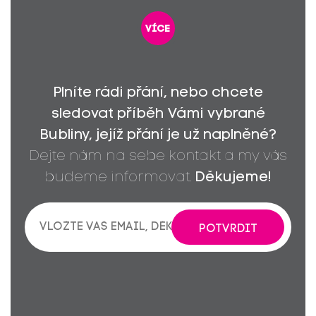
více
Plníte rádi přání, nebo chcete
sledovat příběh Vámi vybrané
Bubliny, jejíž přání je už naplněné?
Dejte nám na sebe kontakt a my vás
budeme informovat.
Děkujeme!
POTVRDIT