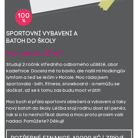
100
%
sportovní vybavení a
batoh do školy
Michaela K. (17 let)
Studuji 2.ročník středního odborného učiliště, obor
kadeřnice. Docela mě to bavilo, ale našli mi Hodkingův
lymfom a teď se léčím v Motole. Moc ráda jsem
sportovala - běh, fitness, snowboard - a nemůžu se
dočkat, až se k tomu zas budu moct vrátit!
Moc bych si přála sportovní oblečení a vybavení a taky
nový batoh do školy. Léčba stojí rodinu dost sil i peněz,
tak si o to nechci říkat doma a moc proto prosím vaši
nadaci. Pomůžete? Děkuji!