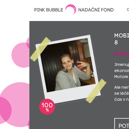
O
Mobi
8
Krist
Jmenuji
ekonomi
Motole 
Ale ne
se léči
čas v n
100
%
POT