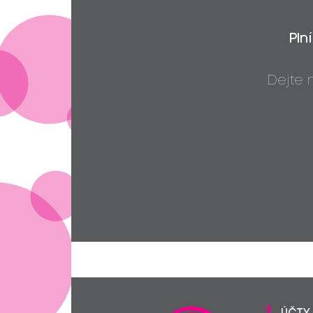
Pln
Dejte