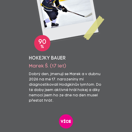
90
%
HOKEJKY BAUER
Marek Š. (17 let)
Dobrý den, jmenuji se Marek a v dubnu
2026 na mé 17. narozeniny mi
diagnostikovali Hodgkinův lymfom. Do
té doby jsem aktivně hrál hokej a díky
nemoci jsem ho ze dne na den musel
přestat hrát.
více