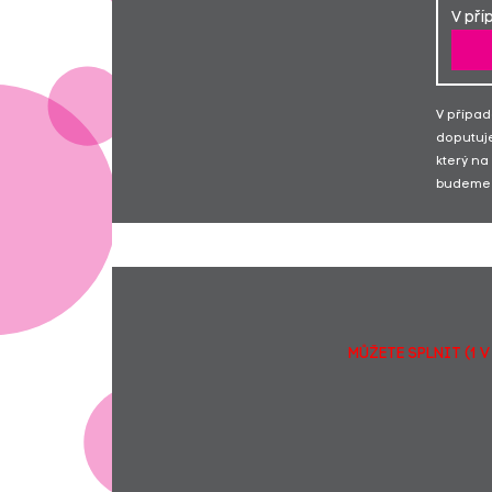
V pří
V případ
doputuje
který na
budeme 
MŮŽETE SPLNIT (1 