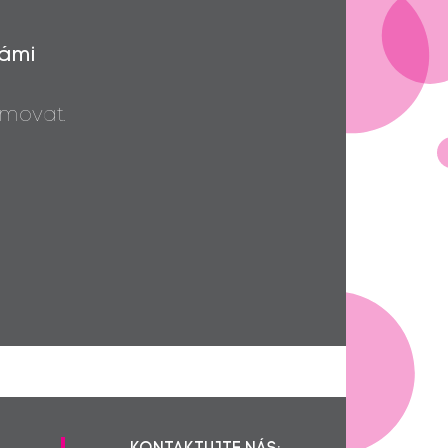
za užitečné stories a Kristýnce
držím palce, ať to nasbírá!
Monika Tomanová... Kristýnko, drž
400,-
Vámi
se! Ať ti mobil udělá radost. :)
Aneta Capova
300,-
Darina Samková... Ať Kristýnce
200,-
movat.
udělá telefon radost!
Miroslava Hubáčková... Hodně
100,-
štěstí!
Šimon Vácha... Přeji hodně sil! Snad
4200,-
Vám telefon udělá radost ;)
Jiřina Drábková... pro Krystýnku,
250,-
držím pěsti!
Vlasta Odehnalová
755,-