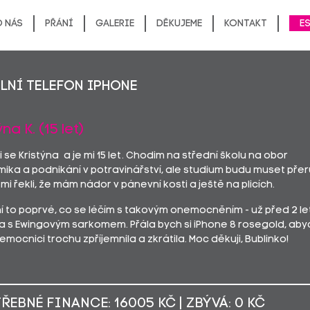
 nás
Přání
Galerie
Děkujeme
Kontakt
E
lní telefon IPHONE
ýna K. (15 let)
 se Kristýna a je mi 15 let. Chodim na střední školu na obor
ka a podnikání v potravinářství, ale studium budu muset přeru
mi řekli, že mám nádor v pánevní kosti a ještě na plicích.
ní to poprvé, co se léčím s takovým onemocněním - už před 2 le
la s Ewingovým sarkomem. Přála bych si iPhone 8 rosegold, abyc
emocnici trochu zpříjemnila a zkrátila. Moc děkuji, Bublinko!
ŘEBNÉ FINANCE: 16005 KČ | ZBÝVÁ: 0 KČ