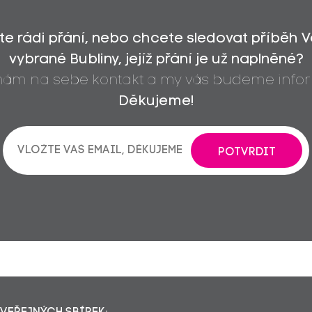
íte rádi přání, nebo chcete sledovat příběh 
vybrané Bubliny, jejíž přání je už naplněné?
 nám na sebe kontakt a my vás budeme infor
Děkujeme!
POTVRDIT