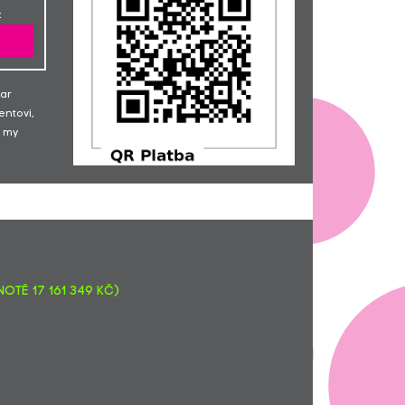
IPhone 8, od Adélky. Držíme
:
palečky :).
Simona Podhrázská
100,-
Denisa Ballá... Přeji Kristýnce
200,-
mnoho sil do dalších let!
dar
Lucie Homoláčová
100,-
entovi,
Alena Nováková... Pro Kristýnku,
300,-
 my
aby jí to v nemocnici rychleji
utíkalo. Přeju ti hodně zdravíčka.
Adéla Sotonová... Mnoho sil
100,-
Kristýnko!
Klára Horáková
200,-
MUDr. Petra Hübnerová... Hodně
500,-
zdraví Kristýnko....
Klára Mužíková
250,-
Kateřina Rmoutilová
400,-
otě 17 161 349 Kč)
Lucie Horejšová... Kristýnce na
100,-
zpříjemnění těžkých chvil.
Zuzana Vondrášková
200,-
Marie Konečná
100,-
Lucie Hunešová
100,-
Petra Kühnová
100,-