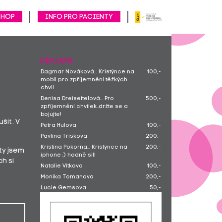
SHOP
Info pro pacienty
DĚKUJEME
Dagmar Nováková... Kristýnce na
100,-
mobil pro zpříjemnění těžkých
chvil
Denisa Dreiseitelová... Pro
500,-
zpříjemnění chvilek..držte se a
bojujte!
šit. V
Petra Hulova
100,-
Pavlina Triskova
200,-
Kristina Pokorna... Kristýnce na
200,-
ty jsem
iphone :) hodně sil!
h si
Natalie Vitkova
100,-
Monika Tomanova
200,-
Lucie Gemsova
50,-
Barbora Bradelova
200,-
Veronika Nepovimova
200,-
Andrea Brancikova... Kristýnce na
100,-