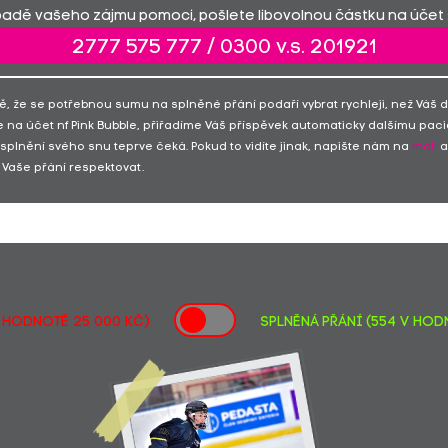
padě vašeho zájmu pomoci, pošlete libovolnou částku na účet 
2777 575 777 / 0300 v.s. 201921
ě, že se potřebnou sumu na splněné přání podaří vybrat rychleji, než Váš 
 na účet nf Pink Bubble, přiřadíme Váš příspěvek automaticky dalšímu paci
 splnění svého snu teprve čeká. Pokud to vidíte jinak, napište nám na
mail
a
Vaše přání respektovat.
v hodnotě 25 000 Kč)
SPLNĚNÁ PŘÁNÍ (554 v hodn