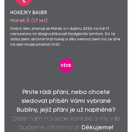
%
HOKEJKY BAUER
Marek Š. (17 let)
Dobrý den, jmenuji se Marek a v dubnu 2026 na mé 17.
narozeniny mi diagnostikovali Hodgkinův lymfom. Do té
doby jsem aktivně hrál hokej a díky nemoci jsem ho ze dne
na den musel přestat hrát.
více
Plníte rádi přání, nebo chcete
sledovat příběh Vámi vybrané
Bubliny, jejíž přání je už naplněné?
Dejte nám na sebe kontakt a my vás
budeme informovat.
Děkujeme!