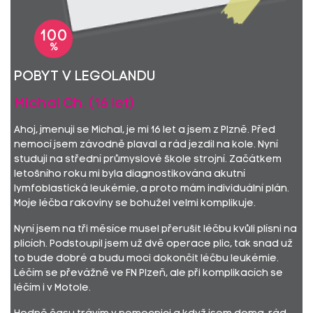
100
%
Pobyt v Legolandu
Michal Ch. (16 let)
Ahoj, jmenuji se Michal, je mi 16 let a jsem z Plzně. Před
nemocí jsem závodně plaval a rád jezdil na kole. Nyní
studuji na střední průmyslové škole strojní. Začátkem
letošního roku mi byla diagnostikována akutní
lymfoblastická leukémie, a proto mám individuální plán.
Moje léčba rakoviny se bohužel velmi komplikuje.
Nyní jsem na tři měsíce musel přerušit léčbu kvůli plísni na
plicích. Podstoupil jsem už dvě operace plic, tak snad už
to bude dobré a budu moci dokončit léčbu leukémie.
Léčím se převážně ve FN Plzeň, ale při komplikacích se
léčím i v Motole.