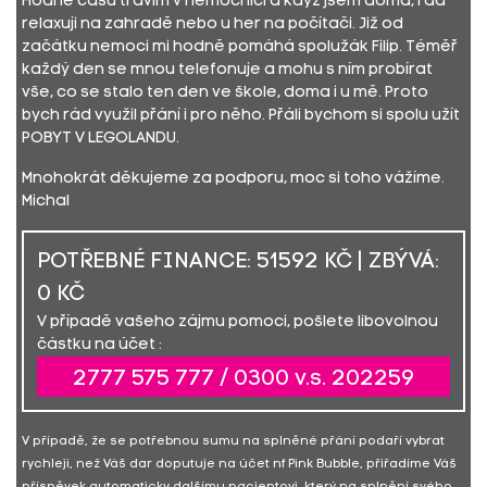
Hodně času trávím v nemocnici a když jsem doma, rád
relaxuji na zahradě nebo u her na počítači. Již od
začátku nemoci mi hodně pomáhá spolužák Filip. Téměř
každý den se mnou telefonuje a mohu s ním probírat
vše, co se stalo ten den ve škole, doma i u mě. Proto
bych rád využil přání i pro něho. Přáli bychom si spolu užít
POBYT V LEGOLANDU.
Mnohokrát děkujeme za podporu, moc si toho vážíme.
Michal
POTŘEBNÉ FINANCE: 51592 KČ | ZBÝVÁ:
0 KČ
V případě vašeho zájmu pomoci, pošlete libovolnou
částku na účet :
2777 575 777 / 0300 v.s. 202259
V případě, že se potřebnou sumu na splněné přání podaří vybrat
rychleji, než Váš dar doputuje na účet nf Pink Bubble, přiřadíme Váš