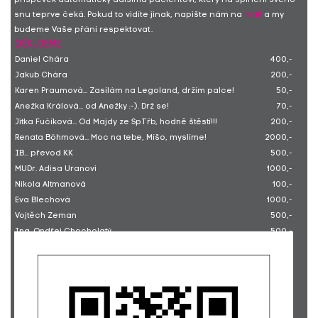
příspěvek automaticky dalšímu pacientovi, který na splnění svého
snu teprve čeká. Pokud to vidíte jinak, napište nám na
mail
a my
budeme Vaše přání respektovat.
DĚKUJEME
Daniel Chára
400,-
Jakub Chára
200,-
Karen Praumová... Zasílám na Legoland, držím palce!
50,-
Anežka Králová... od Anežky :-). Drž se!
70,-
Jitka Fučíková... Od Majdy ze SpTřb, hodně štěstí!!!
200,-
Renata Böhmová... Moc na tebe, Míšo, myslíme!
2000,-
IB... převod KK
500,-
MUDr. Adisa Uranovi
1000,-
Nikola Altmanová
100,-
Eva Blechová
1000,-
Vojtěch Zeman
500,-
Ing. Ondřej Chocholatý
500,-
Lenka Makovcová
200,-
Jana Cudráková
2000,-
Denisa Klapáčová... Ať výlet vyjde! Sára Klapáčová
1000,-
Michaela Škovranová
500,-
Jan Škovran
1000,-