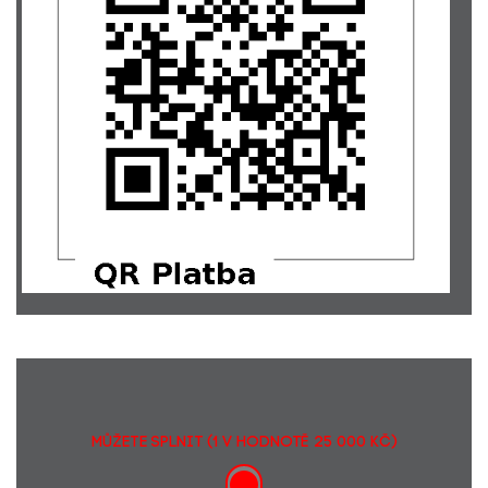
Michaela Landová
1000,-
Šimon Kasalický
400,-
Lenka Křížová... Míšo, drž se, jsme s tebou!
1000,-
Petr Les
500,-
Veronika Gemovová... Držíme palce, premiér.
500,-
Petra Jandová
800,-
Ladislava Šedivá... od Vojty Šedivého
500,-
Radka Houdková
500,-
Ondřej Šorm
250,-
D. Korčáková... pro Mišu Ch.
10000,-
Marie Legerská
200,-
Ondřej Bušek
200,-
Vanda Staňková
2000,-
Jindřiška Kunová
200,-
Ondřej Gemov
1000,-
Antonín Kubeš
300,-
Klára Spilková
200,-
Andrea Velátová :)
222,-
MŮŽETE SPLNIT (1 v hodnotě 25 000 Kč)
Lucie Tomková
1000,-
Markéta Kubešová
500,-