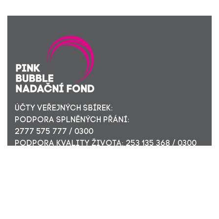
ÚČTY VEŘEJNÝCH SBÍREK:
PODPORA SPLNĚNÝCH PŘÁNÍ:
2777 575 777 / 0300
PODPORA KVALITY ŽIVOTA: 253 135 368 / 0300
ÚČET PRO FIREMNÍ DÁRCE: 449 494 944 / 0300
Nadační fond Pink Bubble, Jirečkova 10, 170 00 Praha 7,
ICO: 24296171
Zapsaný v nadačním rejstříku Městského soudu v Praze,
oddíl N, složka 908
KONTAKTUJTE NÁS: