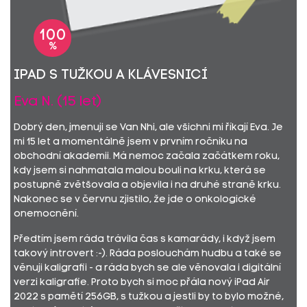
100
%
iPad s tužkou a klávesnicí
Eva N. (15 let)
Dobrý den, jmenuji se Van Nhi, ale všichni mi říkají Eva. Je
mi 15 let a momentálně jsem v prvním ročníku na
obchodní akademii. Má nemoc začala začátkem roku,
kdy jsem si nahmatala malou bouli na krku, která se
postupně zvětšovala a objevila i na druhé straně krku.
Nakonec se v červnu zjistilo, že jde o onkologické
onemocnění.
Předtím jsem ráda trávila čas s kamarády, i když jsem
takový introvert :-). Ráda poslouchám hudbu a také se
věnuji kaligrafii - a ráda bych se ale věnovala i digitální
verzi kaligrafie. Proto bych si moc přála nový iPad Air
2022 s pamětí 256GB, s tužkou a jestli by to bylo možné,