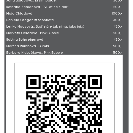
Jana Baláčová... Držím palce.
500,-
Kateřina Zemanová... Evi, ať se ti daří!
200,-
Maja Chladová
1000,-
Daniela Gregor Brzobohatá
300,-
Lenka Nagyová... Buď stále tak silná, jako jsi. :)
150,-
Markéta Geierová... Pink Bubble
200,-
Sabina Schweinerová
150,-
Martina Bumbová... Bumbi
500,-
Barbora Hlubučková... Pink Bubble
500,-
Jakub Horský
500,-
Zdena Kadlecová
100,-
Andrii Huk
300,-
Petr Skřiváček
750,-
Sára Kiulpekidisová
100,-
Miroslav Knotek
500,-
MUDr. Lenka Páralová
500,-
Lukášek H. s babičkou. ... Ať se i tvoje přání brzy naplní!
2000,-
Ticketmaster ČR, a.s.... Poukázky na dobro za březen 2024
7425,-
Kovářová Barbara... Ples MČ P1. Díky, ze pomáháte spolu s
1000,-
námi...
Ondřej Martínek... Ples MČ P1. Díky, ze pomáháte spolu s
500,-