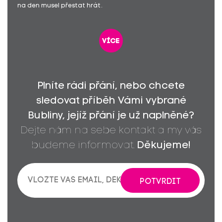
na den musel přestat hrát.
více
Plníte rádi přání, nebo chcete
sledovat příběh Vámi vybrané
Bubliny, jejíž přání je už naplněné?
Dejte nám na sebe kontakt a my vás
budeme informovat.
Děkujeme!
POTVRDIT