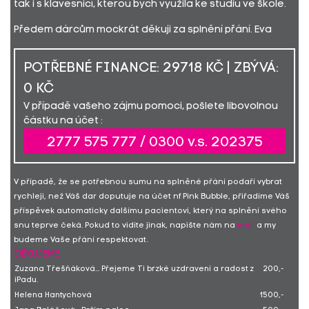
tak i s klávesnicí, kterou bych využila ke studiu ve škole.
Předem dárcům mockrát děkuji za splnění přání. Eva
POTŘEBNÉ FINANCE: 29718 KČ | ZBÝVÁ:
0 KČ
V případě vašeho zájmu pomoci, pošlete libovolnou
částku na účet :
2777 575 777 / 0300 v.s. 202375
V případě, že se potřebnou sumu na splněné přání podaří vybrat
rychleji, než Váš dar doputuje na účet nf Pink Bubble, přiřadíme Váš
příspěvek automaticky dalšímu pacientovi, který na splnění svého
snu teprve čeká. Pokud to vidíte jinak, napište nám na
mail
a my
budeme Vaše přání respektovat.
DĚKUJEME
Zuzana Třešňáková... Přejeme Ti brzké uzdravení a radost z
200,-
iPadu.
Helena Hantychová
1500,-