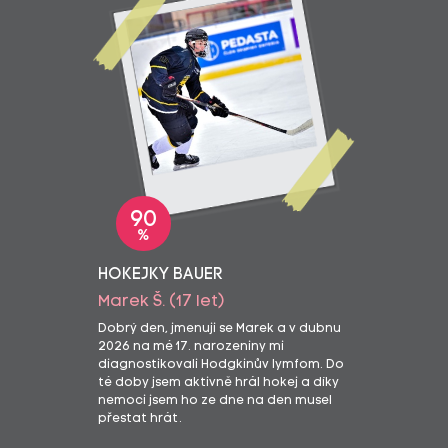
90
%
HOKEJKY BAUER
Marek Š. (17 let)
Dobrý den, jmenuji se Marek a v dubnu
2026 na mé 17. narozeniny mi
diagnostikovali Hodgkinův lymfom. Do
té doby jsem aktivně hrál hokej a díky
nemoci jsem ho ze dne na den musel
přestat hrát.