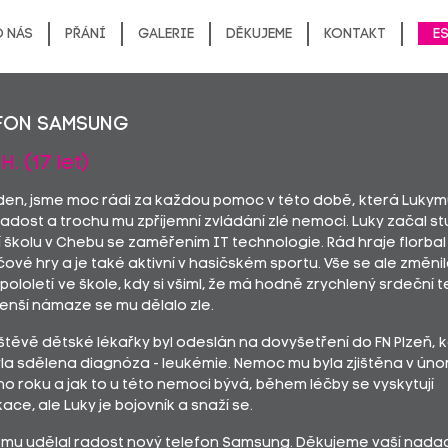
 nás
Přání
Galerie
Děkujeme
Kontakt
E
fon Samsung
H. (17 let)
den, jsme moc rádi za každou pomoc v této době, která Luky
radost a trochu mu zpříjemní zvládání zlé nemoci. Luky začal s
 školu v Chebu se zaměřením IT technologie. Rád hraje florbal
ové hry a je také aktivní v hasičském sportu. Vše se ale změni
pololetí ve škole, kdy si všiml, že má hodně zrychlený srdeční te
nší námaze se mu dělalo zle.
štěvě dětské lékařky byl odeslán na dovyšetření do FN Plzeň, 
la sdělena diagnóza - leukémie. Nemoc mu byla zjištěna v úno
o roku a jak to u této nemoci bývá, během léčby se vyskytují
ace, ale Luky je bojovník a snaží se.
 mu udělal radost nový telefon Samsung. Děkujeme vaší nadac