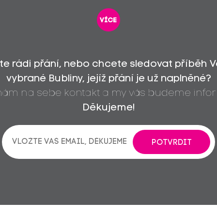
více
íte rádi přání, nebo chcete sledovat příběh 
vybrané Bubliny, jejíž přání je už naplněné?
 nám na sebe kontakt a my vás budeme infor
Děkujeme!
POTVRDIT