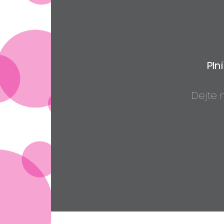
Pln
Dejte