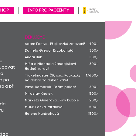
SHOP
Info pro pacienty
DĚKUJEME
Adam Fantys... Přeji brzké zotavení!
400,-
Daniela Gregor Brzobohatá
300,-
Andrii Huk
300,-
mu
Míša a Michaela Jandejskovi...
300,-
tudovat
Hodně zdraví!
 a
Ticketmaster ČR, a.s.... Poukázky
17600,-
lo po
na dobro za duben 2024
p a při
Pavel Komárek... Držím palce!
300,-
Miroslav Knotek
500,-
Markéta Geierová... Pink Bubble
200,-
kde
MUDr. Lenka Páralová
500,-
ru
Helena Hantychová
1500,-
Václav Varady
100,-
Žofie Chudobová
2000,-
i za
Marcela Hladká
500,-