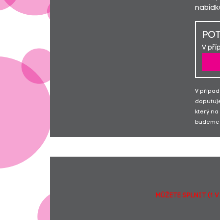
nabídku
POT
V pří
V případ
doputuje
který na
budeme 
MŮŽETE SPLNIT (1 