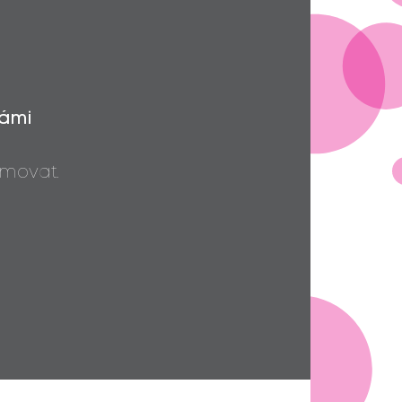
Vámi
movat.