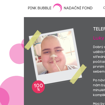
O
Tele
Luky 
Dobrý 
udělá 
střední
počítač
prvním 
sebeme
Po náv
100
nám by
%
minuléh
komplik
Moc by