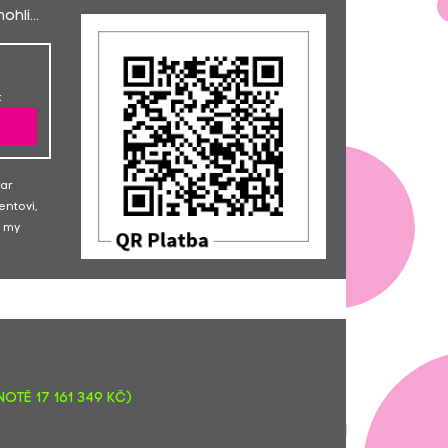
hli...
Radka Lebdušková
500,-
Mgr. Kateřina Řehořová... Luky H. na
2000,-
Samsung.
Petra Polívková
200,-
:
Monika Chyšková... Držíme palce
500,-
Patricie Jonášová... Hodně štěstí
1500,-
Radomír Faltys... Drž se chlape!
690,-
Petra Weissarová
100,-
dar
entovi,
 my
otě 17 161 349 Kč)