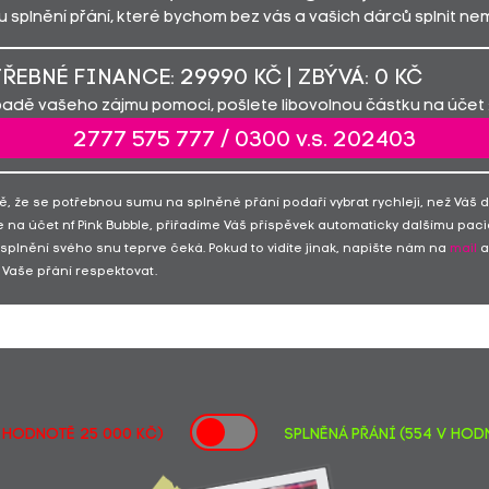
 splnění přání, které bychom bez vás a vašich dárců splnit nemo
ŘEBNÉ FINANCE: 29990 KČ | ZBÝVÁ: 0 KČ
padě vašeho zájmu pomoci, pošlete libovolnou částku na účet 
2777 575 777 / 0300 v.s. 202403
ě, že se potřebnou sumu na splněné přání podaří vybrat rychleji, než Váš 
 na účet nf Pink Bubble, přiřadíme Váš příspěvek automaticky dalšímu paci
 splnění svého snu teprve čeká. Pokud to vidíte jinak, napište nám na
mail
a
Vaše přání respektovat.
v hodnotě 25 000 Kč)
SPLNĚNÁ PŘÁNÍ (554 v hodn