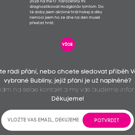
2026 na mé 17. narozeniny mi
diagnostikovali Hodgkinův lymfom. Do
té doby jsem aktivně hrál hokej a díky
nemoci jsem ho ze dne na den musel
přestat hrát.
více
íte rádi přání, nebo chcete sledovat příběh 
vybrané Bubliny, jejíž přání je už naplněné?
 nám na sebe kontakt a my vás budeme infor
Děkujeme!
POTVRDIT