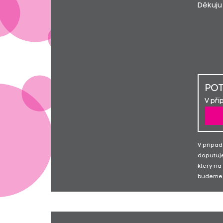
Děkuju 
POT
V pří
V případ
doputuje
který na
budeme 