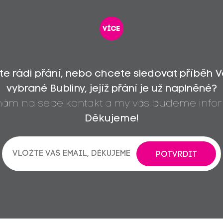
více
íte rádi přání, nebo chcete sledovat příběh 
vybrané Bubliny, jejíž přání je už naplněné?
 nám na sebe kontakt a my vás budeme infor
Děkujeme!
POTVRDIT