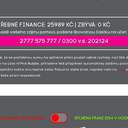
ŘEBNÉ FINANCE: 25989 KČ | ZBÝVÁ: 0 KČ
padě vašeho zájmu pomoci, pošlete libovolnou částku na účet 
2777 575 777 / 0300 v.s. 202124
ě, že se potřebnou sumu na splněné přání podaří vybrat rychleji, než Váš 
 na účet nf Pink Bubble, přiřadíme Váš příspěvek automaticky dalšímu paci
 splnění svého snu teprve čeká. Pokud to vidíte jinak, napište nám na
mail
a
Vaše přání respektovat.
v hodnotě 25 000 Kč)
SPLNĚNÁ PŘÁNÍ (554 v hodn