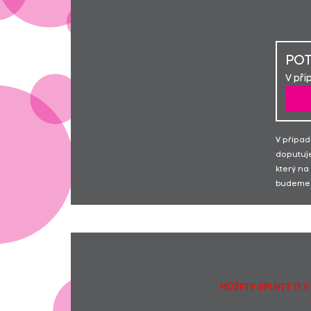
POT
V pří
V případ
doputuje
který na
budeme 
MŮŽETE SPLNIT (1 