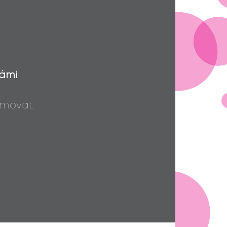
Vámi
movat.