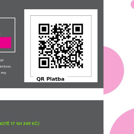
Tomáš Srovnal
1000,-
Pavlína Hand
1000,-
Martin Gerle
200,-
Radka Nováčková
200,-
Petra Oczadlá
100,-
:
Michal Hrnčíř
500,-
Hana Schwarzová... Držím palce!
300,-
Klára Horáková
100,-
Veronika Parkmanová
333,-
dar
Mgr. Radka Dybová... pro Valerii
300,-
entovi,
Petra Berková
500,-
 my
Petr Peťovský
300,-
Klára Šrubařová
500,-
Ivana Voborská... Držím palce!
100,-
Jana Nová
500,-
Martina Košnarová
200,-
Veronika Fedor
300,-
Hana Šmejkalová
150,-
Renata Pejchalová
3500,-
otě 17 161 349 Kč)
Hana Bednářová
123,-