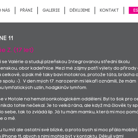
 nás
Přání
Galerie
Děkujeme
Kontakt
E
ne 11
e Z. (17 let)
 se Valérie a studuji plzeňskou Integrovanou střední školu
enskou, obor kadeřnice. Mezi mé zájmy patří výlety do přírody
 celkově, a pak mě taky baví motokros, protože táta, brácha a
 spolu :-). V den mých 17. narozenin mi lékaři oznámili, že mám
u lymfatických uzlin, hodgkinův lymfom.
se v Motole na hematoonkologickém oddělení. Byl to šok pro c
 nikdo tohle nečekal. Je to velká rána, ale když má člověk ty s
olo sebe, tak to zvládá líp. Já tu mám mamku, která mi moc pom
se o mě.
tu mít ale ostatní své blízké, a proto bych si moc přála mobilní
 iPhone 11, abych s nimi mohla být v kontaktu. Děkuji vám!