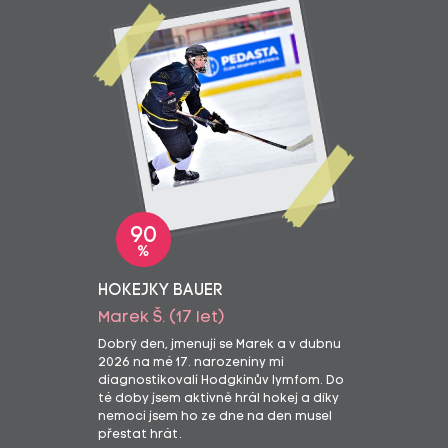
90
%
HOKEJKY BAUER
Marek Š. (17 let)
Dobrý den, jmenuji se Marek a v dubnu
2026 na mé 17. narozeniny mi
diagnostikovali Hodgkinův lymfom. Do
té doby jsem aktivně hrál hokej a díky
nemoci jsem ho ze dne na den musel
přestat hrát.