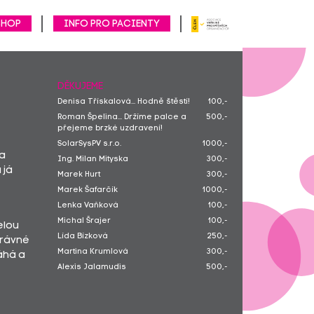
SHOP
Info pro pacienty
DĚKUJEME
Denisa Třískalová... Hodně štěstí!
100,-
Roman Špelina... Držíme palce a
500,-
přejeme brzké uzdravení!
SolarSysPV s.r.o.
1000,-
 a
Ing. Milan Mityska
300,-
 já
Marek Hurt
300,-
Marek Šafarčík
1000,-
Lenka Vaňková
100,-
Michal Šrajer
100,-
elou
Lída Bízková
250,-
právné
Martina Krumlová
300,-
áhá a
Alexis Jalamudis
500,-
Tomáš HÜBL
1000,-
Pavlína Straková... Hodně štěstí,
400,-
Valerie.