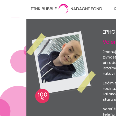
O
iPho
Valéri
Jmenuji
živnost
příroda
jezdíme
rakovin
Léčím 
rodinu,
100
lidi ok
%
stará 
Nemůžu 
telefon