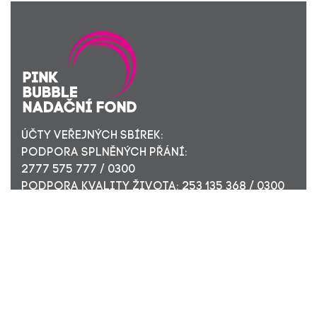
ÚČTY VEŘEJNÝCH SBÍREK:
PODPORA SPLNĚNÝCH PŘÁNÍ:
2777 575 777 / 0300
PODPORA KVALITY ŽIVOTA: 253 135 368 / 0300
ÚČET PRO FIREMNÍ DÁRCE: 449 494 944 / 0300
Nadační fond Pink Bubble, Jirečkova 10, 170 00 Praha 7,
ICO: 24296171
Zapsaný v nadačním rejstříku Městského soudu v Praze,
oddíl N, složka 908
KONTAKTUJTE NÁS: