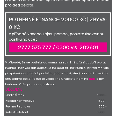
Předem vám moc děkuji za váš čas, pochopení a vše, co
pro děti děláte.
POTŘEBNÉ FINANCE: 20000 KČ | ZBÝVÁ:
0 KČ
V případě vašeho zájmu pomoci, pošlete libovolnou
částku na účet :
2777 575 777 / 0300 v.s. 202601
V případě, že se potřebnou sumu na splněné přání podaří vybrat
rychleji, než Váš dar doputuje na účet nf Pink Bubble, přiřadíme Váš
příspěvek automaticky dalšímu pacientovi, který na splnění svého
snu teprve čeká. Pokud to vidíte jinak, napište nám na
mail
a my
budeme Vaše přání respektovat.
DĚKUJEME
Martin Šimek
1000,-
Helena Hantychová
1500,-
Pavlína Pechová
500,-
Robert Pulchart
5000,-