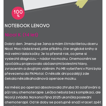
100
%
Notebook Lenovo
Nicol K. (14 let)
Dobrý den. Jmenuji se Jana a mám čtrnáctiletou dceru
Nicol. Moc ráda kreslí, píše příběhy, čte anglické knihy a
má velmi ráda kočky. Je to přesně rok, co jsme si
vyslechli diagnózu – nádor na mozku. Onemocnění se
zpočátku projevovalo občasnými bolestmi hlavy,
zvracením a dvojitým viděním. Po MR vyšetření v Plzni byla
převezena do FN Motol. O několik dní později ji zde
čekala několikahodinová operace mozku.
Asi měsíc po operaci absolvovala zhruba 30 ozařování a
půl roku chemoterapie. Léčba nebyla bez komplikací, ale
Nicol ji zvládla. Na konci října 2025 ukončila poslední
chemoterapii. Od té doby se postupně snaží vracet zpět