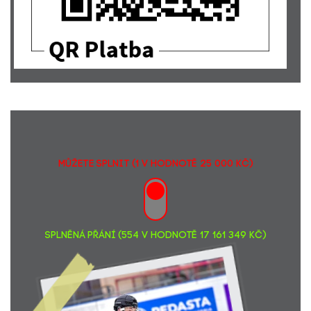
MŮŽETE SPLNIT (1 v hodnotě 25 000 Kč)
SPLNĚNÁ PŘÁNÍ (554 v hodnotě 17 161 349 Kč)