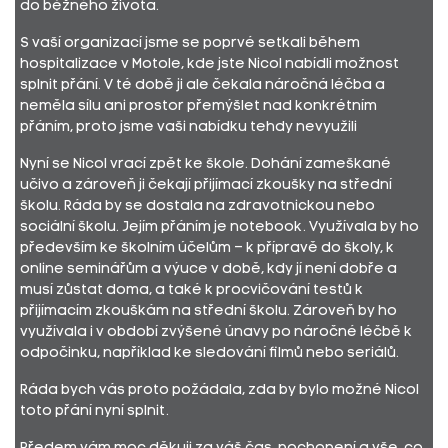
do běžného života.
S vaší organizací jsme se poprvé setkali během
hospitalizace v Motole, kde jste Nicol nabídli možnost
splnit přání. V té době ji ale čekala náročná léčba a
neměla sílu ani prostor přemýšlet nad konkrétním
přáním, proto jsme vaši nabídku tehdy nevyužili
Nyní se Nicol vrací zpět ke škole. Dohání zameškané
učivo a zároveň ji čekají přijímací zkoušky na střední
školu. Ráda by se dostala na zdravotnickou nebo
sociální školu. Jejím přáním je notebook. Využívala by ho
především ke školním účelům – k přípravě do školy, k
online seminářům a výuce v době, kdy jí není dobře a
musí zůstat doma, a také k procvičování testů k
přijímacím zkouškám na střední školu. Zároveň by ho
využívala i v období zvýšené únavy po náročné léčbě k
odpočinku, například ke sledování filmů nebo seriálů.
Ráda bych vás proto požádala, zda by bylo možné Nicol
toto přání nyní splnit.