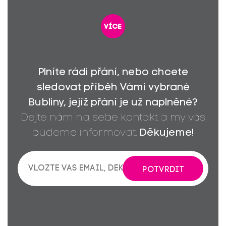
více
Plníte rádi přání, nebo chcete
sledovat příběh Vámi vybrané
Bubliny, jejíž přání je už naplněné?
Dejte nám na sebe kontakt a my vás
budeme informovat.
Děkujeme!
POTVRDIT