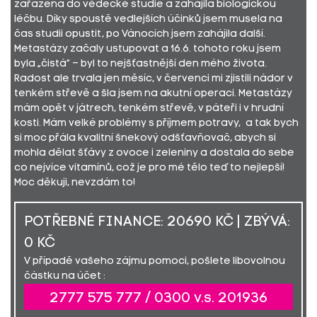
zařazena do vědecké studie a zahájila biologickou
léčbu. Díky spoustě vedlejších účinků jsem musela na
čas studii opustit, po Vánocích jsem zahájila další.
Metastázy začaly ustupovat a 16.6. tohoto roku jsem
byla „čistá“ – byl to nejšťastnější den mého života.
Radost ale trvala jen měsíc, v červenci mi zjistili nádor v
tenkém střevě a šla jsem na akutní operaci. Metastázy
mám opět v játrech, tenkém střevě, v páteři i v hrudní
kosti. Mám velké problémy s příjmem potravy, a tak bych
si moc přála kvalitní šnekový odšťavňovač, abych si
mohla dělat šťávy z ovoce i zeleniny a dostala do sebe
co nejvíce vitamínů, což je pro mé tělo teď to nejlepší!
Moc děkuji, nevzdám to!
POTŘEBNÉ FINANCE: 20690 KČ | ZBÝVÁ:
0 KČ
V případě vašeho zájmu pomoci, pošlete libovolnou
částku na účet :
2777 575 777 / 0300 v.s. 201936