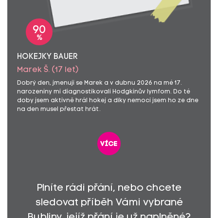
90
%
HOKEJKY BAUER
Marek Š. (17 let)
Dobrý den, jmenuji se Marek a v dubnu 2026 na mé 17.
narozeniny mi diagnostikovali Hodgkinův lymfom. Do té
doby jsem aktivně hrál hokej a díky nemoci jsem ho ze dne
na den musel přestat hrát.
více
Plníte rádi přání, nebo chcete
sledovat příběh Vámi vybrané
Bubliny, jejíž přání je už naplněné?