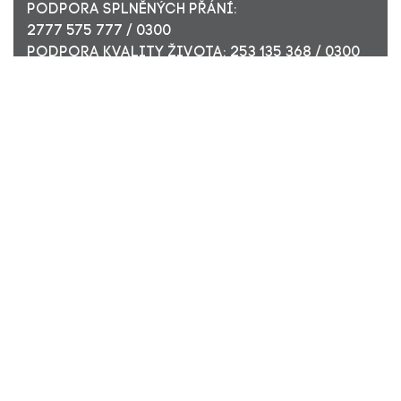
PODPORA SPLNĚNÝCH PŘÁNÍ:
2777 575 777 / 0300
PODPORA KVALITY ŽIVOTA: 253 135 368 / 0300
ÚČET PRO FIREMNÍ DÁRCE: 449 494 944 / 0300
Nadační fond Pink Bubble, Jirečkova 10, 170 00 Praha 7,
ICO: 24296171
Zapsaný v nadačním rejstříku Městského soudu v Praze,
oddíl N, složka 908
KONTAKTUJTE NÁS:
JSME TADY PRO VÁS