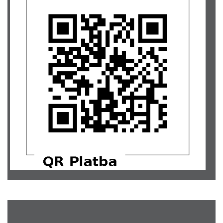
P. Karlová, Netherlands (10 EUR)
252,-
Milena Foltýnová... pro Lucku na odšťavňovač
200,-
Kristýna Jurkasová... Držím palce!
300,-
Ondřej Misík
150,-
Markéta Rusková
300,-
Pavla Čermáková... Držte se!
100,-
Zuzana Ráčková... Luci, držte se!!!
500,-
Petra Vyšehradská
200,-
Dana Holubcová
300,-
Martina Somrová
300,-
Petra Kubašková
300,-
Simona Jedličková
300,-
Kristýna Hrochová
200,-
Mgr. Zuzana Hochelová
300,-
Jana Molnárová
200,-
Anežka Prokopiusová
150,-
Lenka Vácvalová...Drž sa Luci a mysli pozitívne :-*
500,-
Martin Prýca
500,-
Ondřej Vlček
500,-
Veronika Pešková
400,-