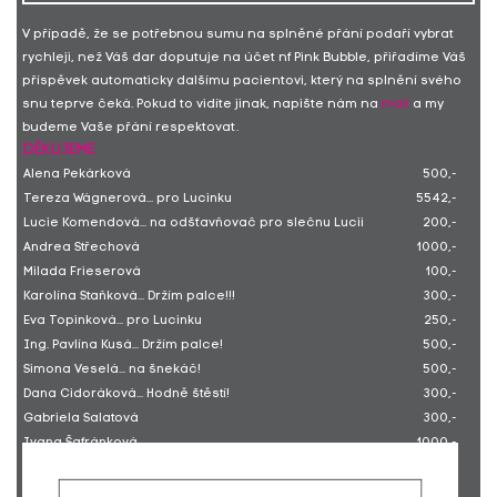
V případě, že se potřebnou sumu na splněné přání podaří vybrat
rychleji, než Váš dar doputuje na účet nf Pink Bubble, přiřadíme Váš
příspěvek automaticky dalšímu pacientovi, který na splnění svého
snu teprve čeká. Pokud to vidíte jinak, napište nám na
mail
a my
budeme Vaše přání respektovat.
DĚKUJEME
Alena Pekárková
500,-
Tereza Wágnerová... pro Lucinku
5542,-
Lucie Komendová... na odšťavňovač pro slečnu Lucii
200,-
Andrea Střechová
1000,-
Milada Frieserová
100,-
Karolína Staňková... Držím palce!!!
300,-
Eva Topinková... pro Lucinku
250,-
Ing. Pavlína Kusá... Držím palce!
500,-
Simona Veselá... na šnekáč!
500,-
Dana Cidoráková... Hodně štěstí!
300,-
Gabriela Salatová
300,-
Ivana Šafránková
1000,-
Michael Zelený... Drž se bojovnice!
300,-
Helena Peterková
250,-