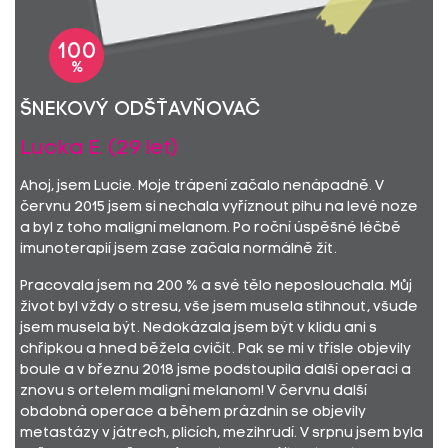
100
%
šnekový odšťavňovač
Lucka E. (29 let)
Ahoj, jsem Lucie. Moje trápení začalo nenápadně. V
červnu 2015 jsem si nechala vyříznout pihu na levé noze
a byl z toho maligní melanom. Po roční úspěšné léčbě
imunoterapií jsem zase začala normálně žít.
Pracovala jsem na 200 % a své tělo neposlouchala. Můj
život byl vždy o stresu, vše jsem musela stihnout, všude
jsem musela být. Nedokázala jsem být v klidu ani s
chřipkou a hned běžela cvičit. Pak se mi v třísle objevily
boule a v březnu 2018 jsme podstoupila další operaci a
znovu s ortelem maligní melanom! V červnu další
obdobná operace a během prázdnin se objevily
metastázy v játrech, plicích, mezihrudí. V srpnu jsem byla