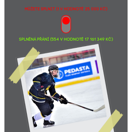
Michal Hrnčíř
3696,-
MŮŽETE SPLNIT (1 v hodnotě 25 000 Kč)
SPLNĚNÁ PŘÁNÍ (554 v hodnotě 17 161 349 Kč)