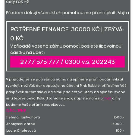
celý rok :-)!
Předem děkuji všem, kteří pomohou mé přání splnit. Vojta
POTŘEBNÉ FINANCE: 30000 KČ | ZBÝVÁ:
0 KČ
V případě vašeho zájmu pomoci, pošlete libovolnou
částku na účet :
2777 575 777 / 0300 v.s. 202243
V případě, že se potřebnou sumu na splněné přání podaří vybrat
rychleji, než Váš dar doputuje na účet nf Pink Bubble, přiřadíme Váš
příspěvek automaticky dalšímu pacientovi, který na splnění svého
snu teprve čeká. Pokud to vidíte jinak, napište nám na
mail
a my
budeme Vaše přání respektovat.
DĚKUJEME
Helena Hantychová
1500,-
Anonymní dárce
5000,-
Lucie Cholevová
100,-