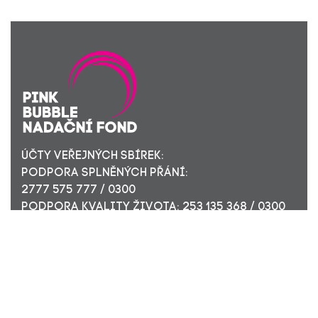
ÚČTY VEŘEJNÝCH SBÍREK:
PODPORA SPLNĚNÝCH PŘÁNÍ:
2777 575 777 / 0300
PODPORA KVALITY ŽIVOTA: 253 135 368 / 0300
ÚČET PRO FIREMNÍ DÁRCE: 449 494 944 / 0300
Nadační fond Pink Bubble, Jirečkova 10, 170 00 Praha 7,
ICO: 24296171
Zapsaný v nadačním rejstříku Městského soudu v Praze,
oddíl N, složka 908
KONTAKTUJTE NÁS: