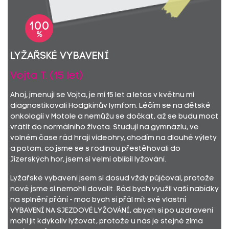
100
%
Lyžařské vybavení
Vojta T. (15 let)
Ahoj, jmenuji se Vojta, je mi 15 let a letos v květnu mi
diagnostikovali Hodgkinův lymfom. Léčím se na dětské
onkologii v Motole a nemůžu se dočkat, až se budu moct
vrátit do normálního života. Studuji na gymnáziu, ve
volném čase rád hraji videohry, chodím na dlouhé výlety
a potom, co jsme se s rodinou přestěhovali do
Jizerských hor, jsem si velmi oblíbil lyžování.
Lyžařské vybavení jsem si dosud vždy půjčoval, protože
nové jsme si nemohli dovolit. Rád bych využil vaší nabídky
na splnění přání - moc bych si přál mít své vlastní
VYBAVENÍ NA SJEZDOVÉ LYŽOVÁNÍ, abych si po uzdravení
mohl jít kdykoliv lyžovat, protože u nás je stejně zima