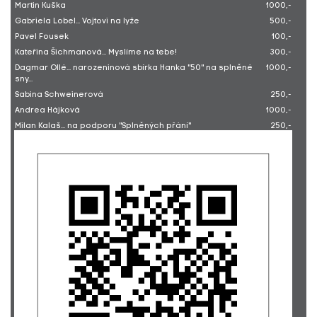
Martin Kuška
1000,-
Gabriela Lobel... Vojtovi na lyže
500,-
Pavel Fousek
100,-
Kateřina Šichmanová... Myslíme na tebe!
300,-
Dagmar Ollé... narozeninová sbírka Hanka "50" na splněné
1000,-
sny...
Sabina Schweinerová
250,-
Andrea Hájková
1000,-
Milan Kalaš... na podporu "Splněných přání"
250,-
Gabriela Králová... narozeninová sbírka Hanka "50" na
500,-
splněné sny...
Michal Marek... narozeninová sbírka Hanka "50" na splněné
2000,-
sny...
Robert Poledník... 21 Kč každý den oko bere
210,-
Michaela Pflanzerová... narozeninová sbírka Hanka "50" na
500,-
splněné sny...
Markéta Geierová... Pink Bubble
100,-
Martina Šmuková... narozeninová sbírka Hanka "50" na
500,-
splněné sny...
Jana Paletářová... narozeninová sbírka Hanka "50" na
1000,-
splněné sny...
Veronika Hlasová
14190,-