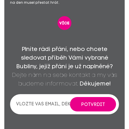
na den musel přestat hrát.
více
Plníte rádi přání, nebo chcete
sledovat příběh Vámi vybrané
Bubliny, jejíž přání je už naplněné?
Dejte nám na sebe kontakt a my vás
budeme informovat.
Děkujeme!
POTVRDIT