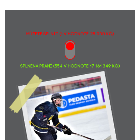
MŮŽETE SPLNIT (1 v hodnotě 25 000 Kč)
SPLNĚNÁ PŘÁNÍ (554 v hodnotě 17 161 349 Kč)