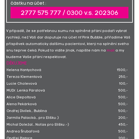
částku na účet :
2777 575 777 / 0300 v.s. 202306
V případě, že se potřebnou sumu na splněné přání podaří vybrat
rychleji, než Váš dar doputuje na účet nf Pink Bubble, přiřadíme Váš
příspěvek automaticky dalšímu pacientovi, který na splnění svého
snu teprve čeká. Pokud to vidíte jinak, napište nám na
mail
a my
budeme Vaše přání respektovat.
DĚKUJEME
Helena Hantychová
1500,-
Tereza Klementová
250,-
Lucie Cholevová
100,-
MUDr. Lenka Páralová
500,-
Alice Diepoltová
500,-
Alena Pekárková
500,-
Ondřej Divílek... Bublina
500,-
Jarmila Palacká... pro Elišku :)
200,-
Michal Doležal... Noťas pro Elišku :-)
450,-
Andrea Šrubařová
500,-
Ondřej Pistora
200,-