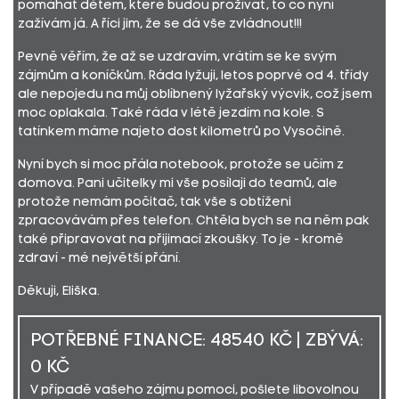
pomáhat dětem, které budou prožívat, to co nyní
zažívám já. A říci jim, že se dá vše zvládnout!!!
Pevně věřím, že až se uzdravím, vrátím se ke svým
zájmům a koníčkům. Ráda lyžuji, letos poprvé od 4. třídy
ale nepojedu na můj oblíbnený lyžařský výcvik, což jsem
moc oplakala. Také ráda v létě jezdím na kole. S
tatínkem máme najeto dost kilometrů po Vysočině.
Nyní bych si moc přála notebook, protože se učím z
domova. Pani učitelky mi vše posílaji do teamů, ale
protože nemám počitač, tak vše s obtíženi
zpracovávám přes telefon. Chtěla bych se na něm pak
také připravovat na přijimací zkoušky. To je - kromě
zdraví - mé největší přání.
Děkuji, Eliška.
POTŘEBNÉ FINANCE: 48540 KČ | ZBÝVÁ:
0 KČ
V případě vašeho zájmu pomoci, pošlete libovolnou