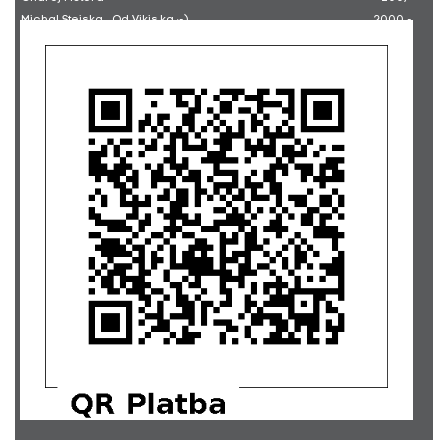
Michal Stejska... Od Vikis.ka :-)
2000,-
Ivana Šafránková... Pro Elišku
2000,-
Ing. Robert Franče
1100,-
Gabriela Skopalová
200,-
Karel Nový
200,-
TreDia s.r.o.
2000,-
MUDr. Lenka Páralová
500,-
Rexonix... notebook pro Elišku
35340,-