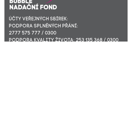
ÚČTY VEŘEJNÝCH SBÍREK:
PODPORA SPLNĚNÝCH PŘÁNÍ:
2777 575 777 / 0300
PODPORA KVALITY ŽIVOTA: 253 135 368 / 0300
ÚČET PRO FIREMNÍ DÁRCE: 449 494 944 / 0300
Nadační fond Pink Bubble, Jirečkova 10, 170 00 Praha 7,
ICO: 24296171
Zapsaný v nadačním rejstříku Městského soudu v Praze,
oddíl N, složka 908
KONTAKTUJTE NÁS:
JSME TADY PRO VÁS