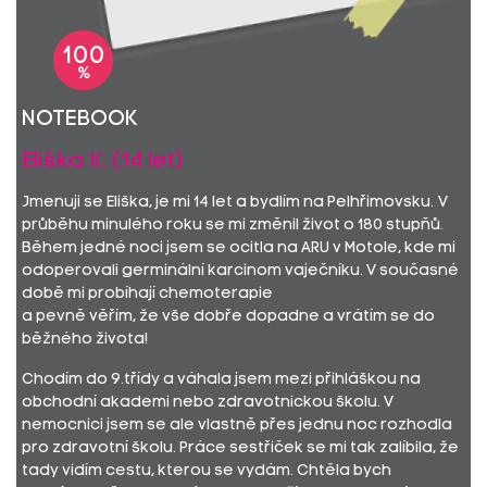
100
%
Notebook
Eliška K. (14 let)
Jmenuji se Eliška, je mi 14 let a bydlím na Pelhřimovsku. V
průběhu minulého roku se mi změnil život o 180 stupňů.
Během jedné noci jsem se ocitla na ARU v Motole, kde mi
odoperovali germinální karcinom vaječníku. V současné
době mi probíhají chemoterapie
a pevně věřím, že vše dobře dopadne a vrátím se do
běžného života!
Chodím do 9.třídy a váhala jsem mezi přihláškou na
obchodní akademi nebo zdravotnickou školu. V
nemocnici jsem se ale vlastně přes jednu noc rozhodla
pro zdravotní školu. Práce sestřiček se mi tak zalíbila, že
tady vidím cestu, kterou se vydám. Chtěla bych