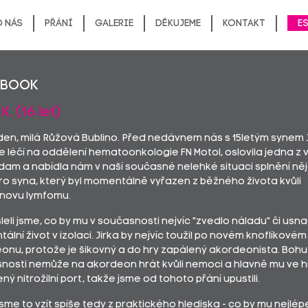
 nás
Přání
Galerie
Děkujeme
Kontakt
E
ebook
K. (16 let)
den, milá Růžová Bublino. Před nedávnem nás s 15letým synem J
e léčí na oddělení hematoonkologie FN Motol, oslovila jedna z 
 dam a nabídla nám v naší současné nelehké situaci splnění ně
pro syna, který byl momentálně vyřazen z běžného života kvůli
novu lymfomu.
eli jsme, co by mu v současnosti nejvíc "zvedlo náladu" či usna
lní život v izolaci. Jirka by nejvíc toužil po novém knoflíkovém
onu, protože je šikovný a do hry zapálený akordeonista. Bohu
nosti nemůže na akordeon hrát kvůli nemoci a hlavně mu ve h
ý nitrožilní port, takže jsme od tohoto přání upustili.
 jsme to vzít spíše tedy z praktického hlediska - co by mu nejlép