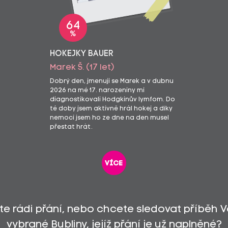
64
%
HOKEJKY BAUER
Marek Š. (17 let)
Dobrý den, jmenuji se Marek a v dubnu
2026 na mé 17. narozeniny mi
diagnostikovali Hodgkinův lymfom. Do
té doby jsem aktivně hrál hokej a díky
nemoci jsem ho ze dne na den musel
přestat hrát.
více
íte rádi přání, nebo chcete sledovat příběh 
vybrané Bubliny, jejíž přání je už naplněné?