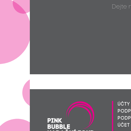
Dejte
ÚČTY 
PODPO
PODPO
ÚČET 