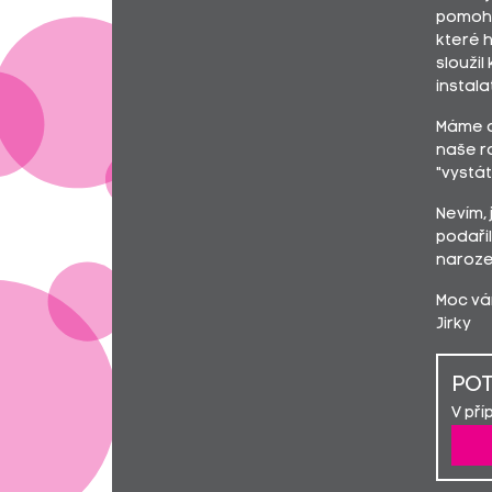
pomohlo
které h
sloužil
instala
Máme d
naše ro
"vystát
Nevím, 
podařil
naroze
Moc vá
Jirky
POT
V pří