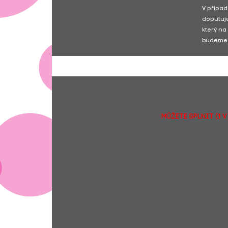
V případ
doputuje
který na
budeme 
MŮŽETE SPLNIT (1 