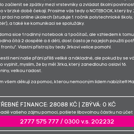
 začlenit se zpátky mezi vrstevníky a zvládat školní povinnost
o v brzké době čekají. Prosíme vás tedy o NOTEBOOK, který by J
 k práci na online úkolech (studuje 1. ročník polytechnické školy,
tér), a také ke komunikaci se spolužáky.
oma sice 1 rodinný notebook a 1 počítač, ale vzhledem k tomu
dina čítá 2 dospělé a 6 dětí, dost často je na jejich použití po
 frontu". Vlastní přístroj by tedy Jirkovi velice pomohl.
jestli není naše přání příliš veliké a nákladné, ale pokud by se 
o vyplnit, myslím, že by měl Jirka, který zanedlouho oslaví 16.
niny, velkou radost.
m všem děkuji za pomoc, kterou nemocným lidem nabízíte!!! M
ŘEBNÉ FINANCE: 28088 KČ | ZBÝVÁ: 0 KČ
padě vašeho zájmu pomoci, pošlete libovolnou částku na účet 
2777 575 777 / 0300 v.s. 202232