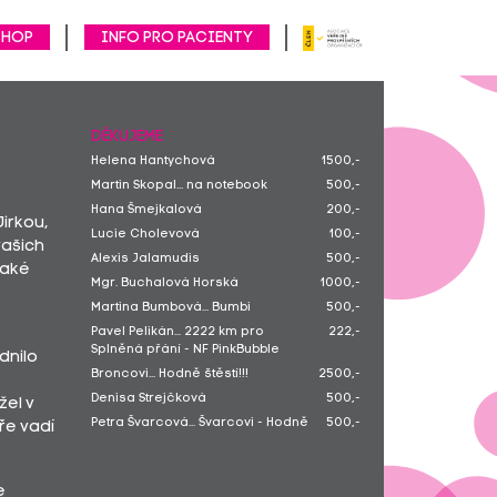
SHOP
Info pro pacienty
DĚKUJEME
Helena Hantychová
1500,-
Martin Skopal... na notebook
500,-
Hana Šmejkalová
200,-
irkou,
Lucie Cholevová
100,-
vašich
Alexis Jalamudis
500,-
jaké
Mgr. Buchalová Horská
1000,-
Martina Bumbová... Bumbi
500,-
Pavel Pelikán... 2222 km pro
222,-
Splněná přání - NF PinkBubble
dnilo
Broncovi... Hodně štěstí!!!
2500,-
Denisa Strejčková
500,-
žel v
Petra Švarcová... Švarcovi - Hodně
500,-
ře vadí
štěstí!!!
Pavlína Majerová... 2222 km pro
400,-
Splněná přání - NF PinkBubble
e