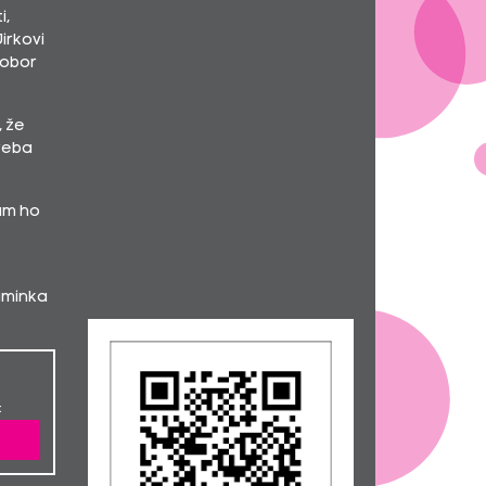
Daniela Písařovicová
200,-
i,
Petra Šafrová... 2222 km pro
1111,-
irkovi
Splněná přání - NF PinkBubble
 obor
Jakub Kostrba... 2222 km pro
500,-
Splněná přání - NF PinkBubble
Zdeněk Stránecký... 2222 km pro
2000,-
, že
Splněná přání - NF PinkBubble
třeba
Michal Chmel... Hodně štěstí :-).
200,-
Chmelovi
Robert Poledník... 21 Kč každý den
210,-
vám ho
oko bere
Hana Hájková... 2222 km pro
401,-
Splněná přání, dražba čelenky na
Metrostav Handy Cyklo Maratonu
aminka
Markéta Chudějová... 2222 km pro
200,-
Bublinky
Pavel Kožíšek... 2222 km pro
2222,-
Splněná přání - NF PinkBubble
Libuše Záborcová... 2222 km pro
500,-
Splněná přání - NF PinkBubble
:
Lenka Pelikánová... 2222 km pro
500,-
Bublinky
Ondřej Cupal... 2222 km pro
500,-
Bublinky