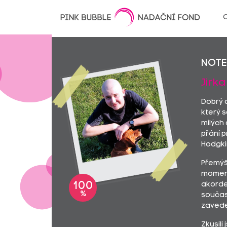
O
Not
Jirka 
Dobrý 
který s
milých
přání 
Hodgki
Přemýšl
momentá
100
akorde
%
součas
zaveden
Zkusili