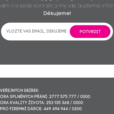
 nám na sebe kontakt a my vás budeme infor
Děkujeme!
POTVRDIT
VEŘEJNÝCH SBÍREK:
RA SPLNĚNÝCH PŘÁNÍ: 2777 575 777 / 0300
RA KVALITY ŽIVOTA: 253 135 368 / 0300
PRO FIREMNÍ DÁRCE: 449 494 944 / 0300