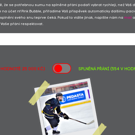
ě, že se potřebnou sumu na splněné přání podaří vybrat rychleji, než Váš 
 na účet nf Pink Bubble, přiřadíme Váš příspěvek automaticky dalšímu paci
 splnění svého snu teprve čeká. Pokud to vidíte jinak, napište nám na
mail
a
Vaše přání respektovat.
v hodnotě 25 000 Kč)
SPLNĚNÁ PŘÁNÍ (554 v hodn