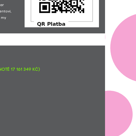
dar
Michal Stejskal... od Viki.S.ka
2700,-
entovi,
Jana Obořilová... 2222 km pro
222,-
Splněná přání... Ať to šlape! Úsměv
 my
na rtech a mouchy mezi zubama!
Lukáš Janda... 2222 km pro
500,-
Splněná přání - NF PinkBubble
Jiří Lebduška... 2222 km pro
500,-
Splněná přání - NF PinkBubble
RunX běžecké závody... výtěžek z
7200,-
tomboly na stánku NF Pink Bubble
30.7.2022
otě 17 161 349 Kč)