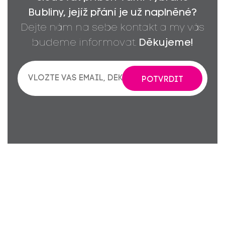
Bubliny, jejíž přání je už naplněné?
Dejte nám na sebe kontakt a my vás
budeme informovat.
Děkujeme!
POTVRDIT