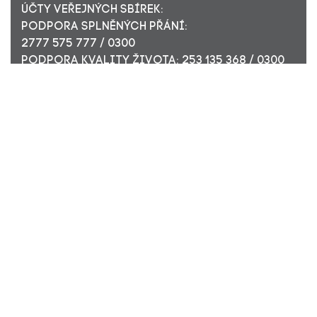
ÚČTY VEŘEJNÝCH SBÍREK:
PODPORA SPLNĚNÝCH PŘÁNÍ:
2777 575 777 / 0300
PODPORA KVALITY ŽIVOTA: 253 135 368 / 0300
ÚČET PRO FIREMNÍ DÁRCE: 449 494 944 / 0300
Nadační fond Pink Bubble, Jirečkova 10, 170 00 Praha 7,
ICO: 24296171
Zapsaný v nadačním rejstříku Městského soudu v Praze,
oddíl N, složka 908
KONTAKTUJTE NÁS:
JSME TADY PRO VÁS