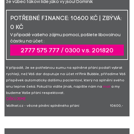
že vůbec takoví lidé jako vy jsou! Dominik
POTŘEBNÉ FINANCE: 10600 KČ | ZBÝVÁ:
0 KČ
V případě vašeho zájmu pomoci, pošlete libovolnou
částku na účet :
2777 575 777 / 0300 v.s. 201820
V případě, že se potřebnou sumu na splněné přání podaří vybrat
rychleji, než Váš dar doputuje na účet nf Pink Bubble, přiřadíme Váš
příspěvek automaticky dalšímu pacientovi, který na splnění svého
snu teprve čeká. Pokud to vidíte jinak, napište nám na
mail
a my
budeme Vaše přání respektovat.
DĚKUJEME
Wolfnet.cz - věcné plnění splněného přání
10600,-