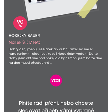
90
%
HOKEJKY BAUER
Marek Š. (17 let)
Dobrý den, jmenuji se Marek a v dubnu 2026 na mé 17.
narozeniny mi diagnostikovali Hodgkinův lymfom. Do té
doby jsem aktivně hrál hokej a díky nemoci jsem ho ze dne
na den musel přestat hrát.
více
Plníte rádi přání, nebo chcete
sledovat příběh Vámi vybrané