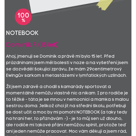
100
%
notebook
Dominik F. (15 let)
Ahoj, jmenuji se Dominik a právě mi bylo 15 let. Před
prázdninami jsem měl bolesti v noze a na vyšetření jsem
se dozvěděl šokující zprávu, že mám 29centimetrový
Ewingův sarkom s metastázemi v lymfatických uzlinách.
Žil jsem zdravě a chodil s kamarády sportovat a
momentálně nemůžu vlastně nic a nikam. I pro rodiče je
to těžké - táta je se mnou v nemocnici a mamka s malou
sestrou doma. Jelikož chci jít na střední školu, potřebuji
se dost učit a moc by mi pomohl NOTEBOOK (a taky tedy
na hraní her, to přiznávám :-) - je to můj sen už dlouho,
ale rodiče mi takové přání nemůžou splnit, protože teď
ani jeden nemůže pracovat. Moc vám děkuji a jsem rád,