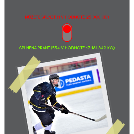
MŮŽETE SPLNIT (1 v hodnotě 25 000 Kč)
SPLNĚNÁ PŘÁNÍ (554 v hodnotě 17 161 349 Kč)