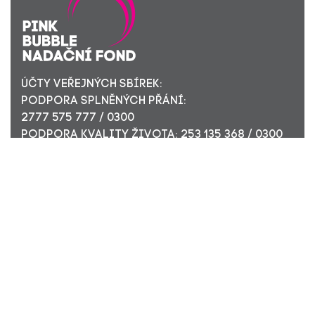
ÚČTY VEŘEJNÝCH SBÍREK:
PODPORA SPLNĚNÝCH PŘÁNÍ:
2777 575 777 / 0300
PODPORA KVALITY ŽIVOTA: 253 135 368 / 0300
ÚČET PRO FIREMNÍ DÁRCE: 449 494 944 / 0300
Nadační fond Pink Bubble, Jirečkova 10, 170 00 Praha 7,
ICO: 24296171
Zapsaný v nadačním rejstříku Městského soudu v Praze,
oddíl N, složka 908
KONTAKTUJTE NÁS: