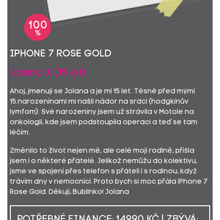
100
%
iPhone 7 Rose Gold
Jolana J. (15 let)
Ahoj, jmenuji se Jolana a je mi 15 let. Těsně před mými
15.narozeninami mi našli nádor na srdci (hodgkinův
lymfom). Své narozeniny jsem už strávila v Motole na
onkologii, kde jsem podstoupila operaci a teď se tam
léčím.
Změnilo to život nejen mě, ale celé mojí rodině, přišla
jsem i o některé přátelé. Jelikož nemůžu do kolektivu,
jsme ve spojení přes telefon s přáteli i s rodinou, když
trávím dny v nemocnici. Proto bych si moc přála iPhone 7
Rose Gold. Děkuji, Bublinko! Jolana
POTŘEBNÉ FINANCE: 14990 KČ | ZBÝVÁ: