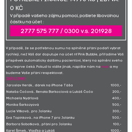
0 KČ
V případě vašeho zájmu pomoci, pošlete libovolnou
částku na účet :
2777 575 777 / 0300 v.s. 201928
V případě, že se potřebnou sumu na splněné přání podaří vybrat
rychleji, než Váš dar doputuje na účet nf Pink Bubble, přiřadíme Váš
příspěvek automaticky dalšímu pacientovi, který na splnění svého
snu teprve čeká. Pokud to vidíte jinak, napište nám na
mail
a my
budeme Vaše přání respektovat.
DĚKUJEME
Jaroslav Herák... dárek na iPhone Táša
1000,-
Nataša Čočová... Renata Barkociová a Lukáš Čočo
200,-
Michaela Nydrlová
400,-
Monika Šarkozyová
500,-
Lucie Vítková... pro Jolanku
300,-
Eva Topinková... na iPhone 7 pro Jolanku
500,-
Barbora Sobotková... přání pro Jolanku
100,-
Karel Šimek... Vlaďka a Lukáš
1000,-