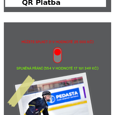
MŮŽETE SPLNIT (1 v hodnotě 25 000 Kč)
SPLNĚNÁ PŘÁNÍ (554 v hodnotě 17 161 349 Kč)