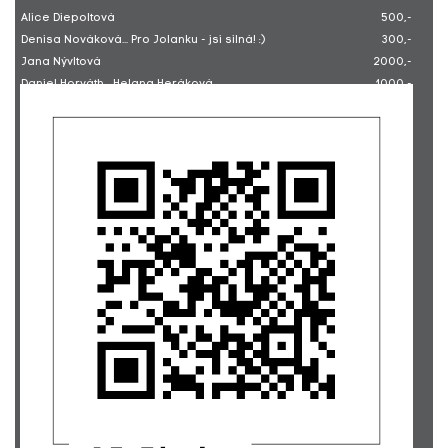
Alice Diepoltová
500,-
Denisa Nováková... Pro Jolanku - jsi silná! :)
300,-
Jana Nývltová
2000,-
Daniel Horváth... Helana Heráková
1000,-
Alena Pekárková
500,-
Michal Onderka
500,-
Michaela Bártová, Vrbno pod Pradědem... Tanec pro Jolanu
2500,-
Mgr. Alice Hejzlarová
1500,-
Macek a Markéta
1000,-
Manahau.cz s.r.o. - www.kramekprodeti.cz za 7/2019
528,-
Micha Onderka... Ať už se to přání splní!
662,-