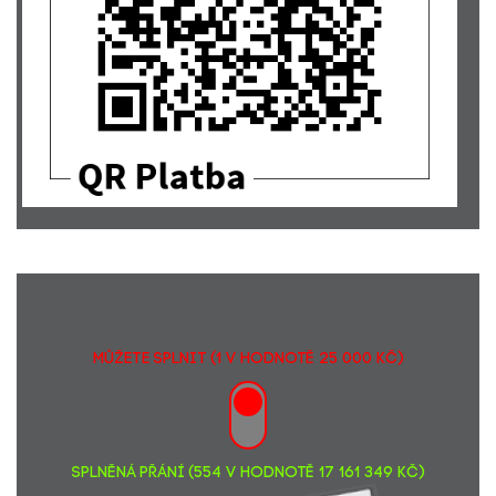
Helena Hantychová
1500,-
Lucie Vacková
111,-
Radmila Kumžáková
300,-
Tibor Neskromník
500,-
Urolambul CL s.r.o.
9506,-
Jiří Běhounek
5000,-
Vlasta Zychová
50,-
Tereza Pavlíčková,Dis... Ať jsi zdravý!
200,-
Šárka Zemanová
500,-
Božena Plíšková... Hodně štěstíčka.
500,-
Jana Marešová
300,-
MŮŽETE SPLNIT (1 v hodnotě 25 000 Kč)
SPLNĚNÁ PŘÁNÍ (554 v hodnotě 17 161 349 Kč)