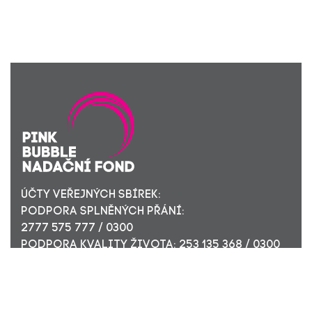
ÚČTY VEŘEJNÝCH SBÍREK:
PODPORA SPLNĚNÝCH PŘÁNÍ:
2777 575 777 / 0300
PODPORA KVALITY ŽIVOTA: 253 135 368 / 0300
ÚČET PRO FIREMNÍ DÁRCE: 449 494 944 / 0300
Nadační fond Pink Bubble, Jirečkova 10, 170 00 Praha 7,
ICO: 24296171