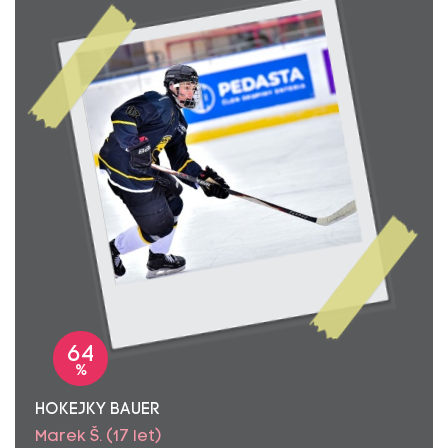
64
%
HOKEJKY BAUER
Marek Š. (17 let)