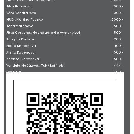
MUDr. Viktor Vítů... Good Luck!
5000,-
Jitka Horáková
1000,-
Věra Vondráková
300,-
MUDr. Martina Tousko
3000,-
Jana Marešová
500,-
Jitka Červená... Hodně zdraví a vyhraný boj.
500,-
Kristýna Pánková
200,-
Marie Kmochová
100,-
Alena Kodešová
500,-
Zdenka Hlobenová
500,-
Vendula Mašátová... Tuhý kořínek!
444,-
Eva Holá
400,-
Eliška Hlodníková... Brzo se uzdrav!
150,-
Marcela Kotlíková
500,-
Bc. Monika Papežová
500,-
Michaela Nováčková
500,-
Petra Hronová
200,-
Jana Maršíková
500,-
Tomáš Rubáček... Ať slouží.
4000,-
Marie Tichá
400,-
Kamila Volfová
250,-