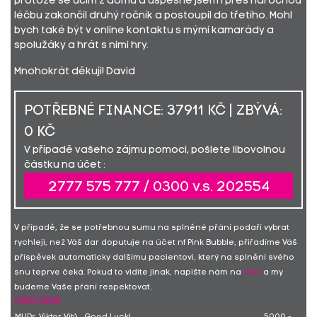
protože se učím z domu a úspěšně jsem i přes náročnou
léčbu zakončil druhý ročník a postoupil do třetího. Mohl
bych také být v online kontaktu s mými kamarády a
spolužáky a hrát s nimi hry.
Mnohokrát děkuji! David
POTŘEBNÉ FINANCE: 37911 KČ | ZBÝVÁ:
0 KČ
V případě vašeho zájmu pomoci, pošlete libovolnou
částku na účet :
2777 575 777 / 0300 v.s. 202554
V případě, že se potřebnou sumu na splněné přání podaří vybrat
rychleji, než Váš dar doputuje na účet nf Pink Bubble, přiřadíme Váš
příspěvek automaticky dalšímu pacientovi, který na splnění svého
snu teprve čeká. Pokud to vidíte jinak, napište nám na
mail
a my
budeme Vaše přání respektovat.
DĚKUJEME