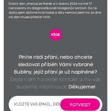
Dobrý den, jmenuji se Marek a v dubnu 2026 na mé 17.
narozeniny mi diagnostikovali Hodgkinův lymfom. Do té
doby jsem aktivně hrál hokej a díky nemoci jsem ho ze dne
na den musel přestat hrát.
více
Plníte rádi přání, nebo chcete
sledovat příběh Vámi vybrané
Bubliny, jejíž přání je už naplněné?
Dejte nám na sebe kontakt a my vás
budeme informovat.
Děkujeme!
POTVRDIT