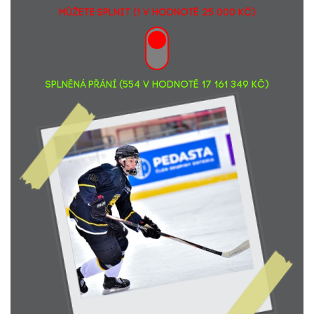
MŮŽETE SPLNIT (1 v hodnotě 25 000 Kč)
SPLNĚNÁ PŘÁNÍ (554 v hodnotě 17 161 349 Kč)