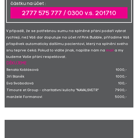
částku na účet :
2777 575 777 / 0300 v.s. 201710
V případě, že se potřebnou sumu na splněné přání podaří vybrat
rychleji, než Váš dar doputuje na účet nf Pink Bubble, přiřadíme Váš
příspěvek automaticky dalšímu pacientovi, který na splnění svého
snu teprve čeká. Pokud to vidíte jinak, napište nám na
mail
a my
budeme Vaše přání respektovat.
DĚKUJEME
Renata Koblásová
1000,-
Jiří Staněk
1000,-
Eva Svobodová
100,-
Timoure et Group - charitativní kulichy "NAVALSVETR"
7900,-
manželé Formanovi
5000,-