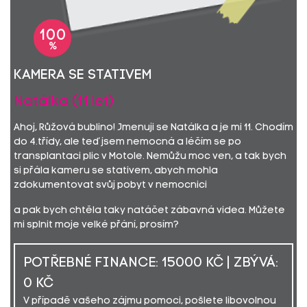
100
%
kamera se stativem
Natálka (11 let)
Ahoj, Růžová bublino! Jmenuji se Natálka a je mi 11. Chodím
do 4.třídy, ale teď jsem nemocná a léčím se po
transplantaci plic v Motole. Nemůžu moc ven, a tak bych
si přála kameru se stativem, abych mohla
zdokumentovat svůj pobyt v nemocnici
a pak bych chtěla taky natáčet zábavná videa. Můžete
mi splnit moje velké přání, prosím?
POTŘEBNÉ FINANCE: 15000 KČ | ZBÝVÁ:
0 KČ
V případě vašeho zájmu pomoci, pošlete libovolnou