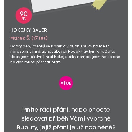
90
%
HOKEJKY BAUER
Marek Š. (17 let)
Dobrý den, jmenuji se Marek a v dubnu 2026 na mé 17.
narozeniny mi diagnostikovali Hodgkinův lymfom. Do té
doby jsem aktivně hrál hokej a díky nemoci jsem ho ze dne
na den musel přestat hrát.
více
Plníte rádi přání, nebo chcete
sledovat příběh Vámi vybrané
Bubliny, jejíž přání je už naplněné?