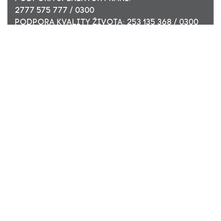
2777 575 777 / 0300
PODPORA KVALITY ŽIVOTA: 253 135 368 / 0300
ÚČET PRO FIREMNÍ DÁRCE: 449 494 944 / 0300
Nadační fond Pink Bubble, Jirečkova 10, 170 00 Praha 7,
ICO: 24296171
Zapsaný v nadačním rejstříku Městského soudu v Praze,
oddíl N, složka 908
KONTAKTUJTE NÁS:
JSME TADY PRO VÁS
PROUDLY DESIGNED AND CODED BY AD13 Group