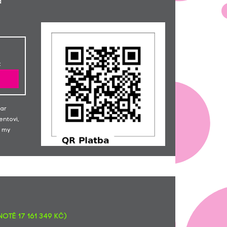
a
:)
Bohumil Bušekl... Ať se Bulharsko
1000,-
vydaří ;-)
Alexandra Lapčíková... Ať sen
200,-
splní!
Jana Balvínová
200,-
:
Veronika Šimánková
100,-
Pavel Starka... Držte se.
1000,-
Pavel Vomáčka
500,-
Hana Klapková a Milan Klapka...
1500,-
Bublina
dar
Martina Symonová... Užijte si
2000,-
entovi,
dovolenou, Marta a Martina
 my
Eva Potůčková... moře:)
300,-
Karel Šulc
4000,-
Radka Přenosilová
5000,-
Jarmila Chalupná
500,-
Kristýna Horská
3800,-
Markéta Hrabětová
500,-
Radek Havelka
2000,-
otě 17 161 349 Kč)
Miroslava Symonová
2000,-
Jiřina Varnušková
160,-