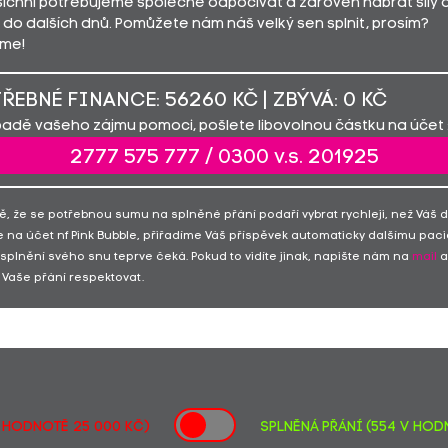
všichni potřebujeme společně odpočívat a zároveň nabrat síly 
 do dalších dnů. Pomůžete nám náš velký sen splnit, prosím?
me!
ŘEBNÉ FINANCE: 56260 KČ | ZBÝVÁ: 0 KČ
padě vašeho zájmu pomoci, pošlete libovolnou částku na účet 
2777 575 777 / 0300 v.s. 201925
ě, že se potřebnou sumu na splněné přání podaří vybrat rychleji, než Váš 
 na účet nf Pink Bubble, přiřadíme Váš příspěvek automaticky dalšímu paci
 splnění svého snu teprve čeká. Pokud to vidíte jinak, napište nám na
mail
a
Vaše přání respektovat.
v hodnotě 25 000 Kč)
SPLNĚNÁ PŘÁNÍ (554 v hodn