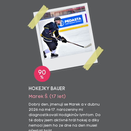
90
%
HOKEJKY BAUER
Marek Š. (17 let)
Dobrý den, jmenuji se Marek a v dubnu
2026 na mé 17. narozeniny mi
diagnostikovali Hodgkinův lymfom. Do
té doby jsem aktivně hrál hokej a díky
nemoci jsem ho ze dne na den musel
přestat hrát.