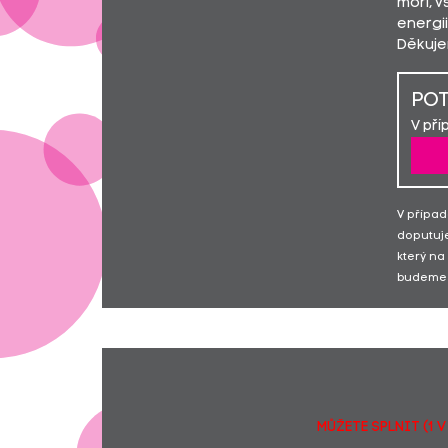
moři, 
energii
Děkuje
POT
V pří
V případ
doputuje
který na
budeme 
MŮŽETE SPLNIT (1 