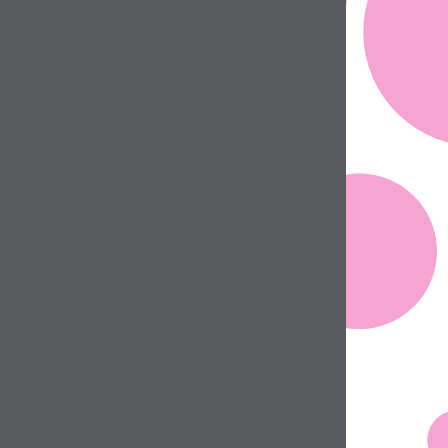
Jana Nývltová... Pro Jarouška a
0,-
Marečka, přejeme brzké
uzdravení :-).