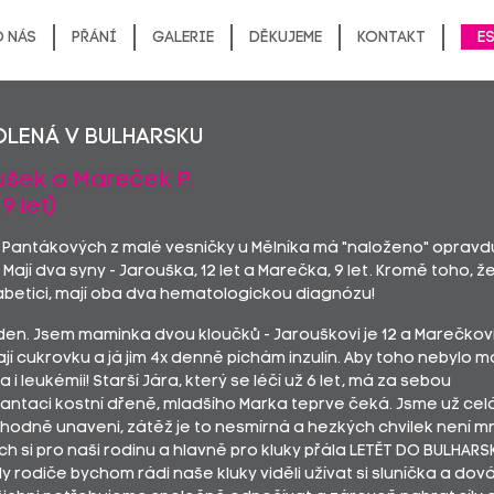
 nás
Přání
Galerie
Děkujeme
Kontakt
E
lená v Bulharsku
ušek a Mareček P.
9 let)
 Pantákových z malé vesničky u Mělníka má "naloženo" opravd
Mají dva syny - Jarouška, 12 let a Marečka, 9 let. Kromě toho, ž
abetici, mají oba dva hematologickou diagnózu!
en. Jsem maminka dvou kloučků - Jarouškovi je 12 a Marečkovi 
í cukrovku a já jim 4x denně píchám inzulín. Aby toho nebylo m
a i leukémii! Starší Jára, který se léčí už 6 let, má za sebou
lantaci kostní dřeně, mladšího Marka teprve čeká. Jsme už cel
 hodně unaveni, zátěž je to nesmírná a hezkých chvilek není m
h si pro naši rodinu a hlavně pro kluky přála LETĚT DO BULHARS
y rodiče bychom rádi naše kluky viděli užívat si sluníčka a dov