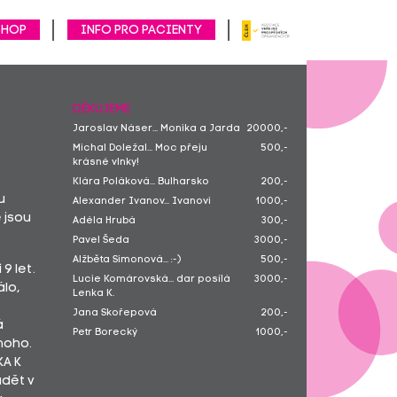
SHOP
Info pro pacienty
DĚKUJEME
Jaroslav Náser... Monika a Jarda
20000,-
Michal Doležal... Moc přeju
500,-
krásné vlnky!
Klára Poláková... Bulharsko
200,-
u
Alexander Ivanov... Ivanovi
1000,-
e jsou
Adéla Hrubá
300,-
Pavel Šeda
3000,-
Alžběta Simonová... :-)
500,-
9 let.
Lucie Komárovská... dar posílá
3000,-
álo,
Lenka K.
Jana Skořepová
200,-
á
Petr Borecký
1000,-
noho.
Barbora Hlubučková
300,-
KA K
Jindřiška Kořínková
500,-
ádět v
Tereza Molková... Užijte si dovču
1000,-