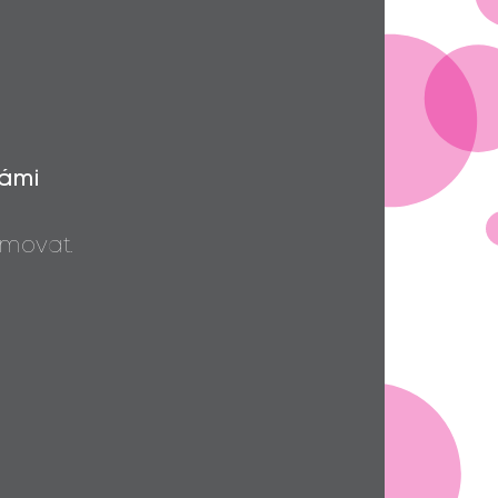
Vámi
movat.