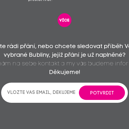
více
íte rádi přání, nebo chcete sledovat příběh 
vybrané Bubliny, jejíž přání je už naplněné?
 nám na sebe kontakt a my vás budeme infor
Děkujeme!
POTVRDIT