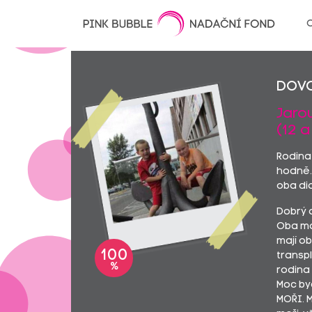
O
Dovo
Jaro
(12 a 
Rodina
hodně. 
oba di
Dobrý d
Oba maj
mají ob
100
transp
%
rodina
Moc byc
MOŘI. M