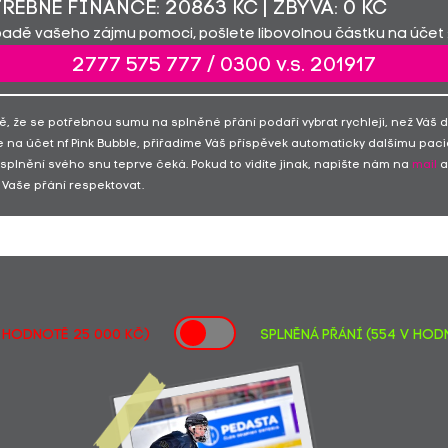
ŘEBNÉ FINANCE: 20863 KČ | ZBÝVÁ: 0 KČ
padě vašeho zájmu pomoci, pošlete libovolnou částku na účet 
2777 575 777 / 0300 v.s. 201917
ě, že se potřebnou sumu na splněné přání podaří vybrat rychleji, než Váš 
 na účet nf Pink Bubble, přiřadíme Váš příspěvek automaticky dalšímu paci
 splnění svého snu teprve čeká. Pokud to vidíte jinak, napište nám na
mail
a
Vaše přání respektovat.
v hodnotě 25 000 Kč)
SPLNĚNÁ PŘÁNÍ (554 v hodn