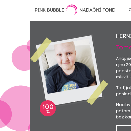
O
Hern
Tomáš
Ahoj, j
říjnu 
podstou
mluvit, 
Teď, ja
posledn
Moc byc
100
potom 
%
bez ka