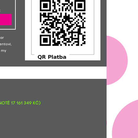
Radka Třeštíková... honorář za
2435,-
:
spolupráci se spol. Philips ČR
"Žehlisti"
Veronika Pozděnová... Držím ti
200,-
palce, Tome, a věřím, že se ti na
noťas brzy vybere! :)
dar
Tomáš Kasal
300,-
entovi,
Pavel Sovička
2000,-
 my
David Šmehlík... Pěknou hru, kámo!
200,-
Filip Krechan
500,-
Jitka Moulisová... Tome, brzké
200,-
uzdravení a posílám sílu!
Michaela Juppová
200,-
Jan Smetana
200,-
Jan Fryč
500,-
Michal Skořepa
300,-
otě 17 161 349 Kč)
Adam Vopička
300,-
Petra Rais Heyrovská... Petra a
1000,-
Jakub
Petr Waldmann... Držím palce a
200,-
pořádně si zahraj! :-)
Miroslav Jonáš... Doufám, že budeš
100,-