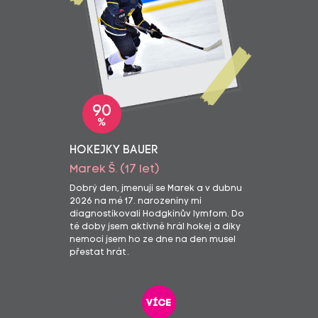
90
%
HOKEJKY BAUER
Marek Š. (17 let)
Dobrý den, jmenuji se Marek a v dubnu
2026 na mé 17. narozeniny mi
diagnostikovali Hodgkinův lymfom. Do
té doby jsem aktivně hrál hokej a díky
nemoci jsem ho ze dne na den musel
přestat hrát.
více