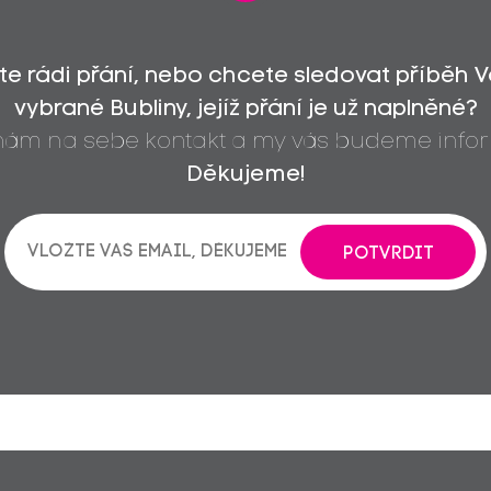
íte rádi přání, nebo chcete sledovat příběh 
vybrané Bubliny, jejíž přání je už naplněné?
 nám na sebe kontakt a my vás budeme infor
Děkujeme!
POTVRDIT