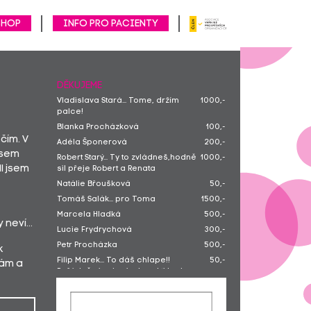
SHOP
Info pro pacienty
DĚKUJEME
Vladislava Stará... Tome, držím
1000,-
palce!
Blanka Procházková
100,-
čím. V
Adéla Šponerová
200,-
jsem
Robert Starý... Ty to zvládneš,hodně
1000,-
l jsem
sil přeje Robert a Renata
Natálie Břoušková
50,-
Tomáš Salák... pro Toma
1500,-
Marcela Hladká
500,-
neví...
Lucie Frydrychová
300,-
Petr Procházka
500,-
k
Filip Marek... To dáš chlape!!
50,-
sám a
Pořádně si zahraj a hned ti bude
lépe! Přeji ti mnoho úspěchu v
životě a hlavně se uzdrav!
Terezie Vašíčková
500,-