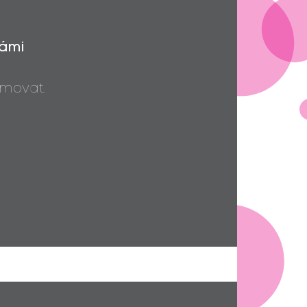
od Sophinky. Držíme palce!
Jan Richter... Reesha. Ať slouží!
363,-
Vámi
movat.