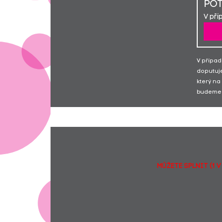
POT
V pří
V případ
doputuje
který na
budeme 
MŮŽETE SPLNIT (1 