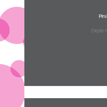
Pln
Dejte