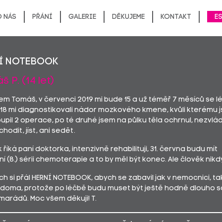
 nás
Přání
Galerie
Děkujeme
Kontakt
E
í notebook
 P. (14 let)
sem Tomáš, v červenci 2019 mi bude 15 a už téměř 7 měsíců se lé
2018 mi diagnostikovali nádor mozkového kmene, kvůli kterému 
pil 2 operace, po té druhé jsem na půlku těla ochrnul, nezvlád
chodit, jíst, ani sedět.
k říká paní doktorka, intenzivně rehabilituji, 31. června budu mít
í (8.) sérii chemoterapie a to by měl být konec. Ale člověk nikdy 
h si přál HERNÍ NOTEBOOK, abych se zabavil jak v nemocnici, ta
doma, protože po léčbě budu muset být ještě hodně dlouho 
marádů. Moc všem děkuji! T.