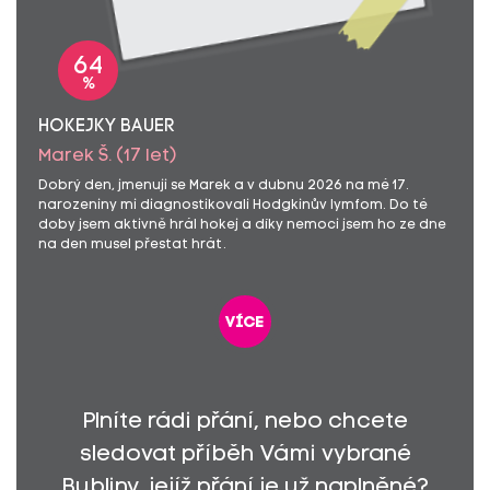
64
%
HOKEJKY BAUER
Marek Š. (17 let)
Dobrý den, jmenuji se Marek a v dubnu 2026 na mé 17.
narozeniny mi diagnostikovali Hodgkinův lymfom. Do té
doby jsem aktivně hrál hokej a díky nemoci jsem ho ze dne
na den musel přestat hrát.
více
Plníte rádi přání, nebo chcete
sledovat příběh Vámi vybrané
Bubliny, jejíž přání je už naplněné?