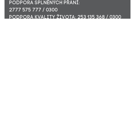
PODPORA SPLNĚNÝCH PŘÁNÍ:
2777 575 777 / 0300
PODPORA KVALITY ŽIVOTA: 253 135 368 / 0300
ÚČET PRO FIREMNÍ DÁRCE: 449 494 944 / 0300
Nadační fond Pink Bubble, Jirečkova 10, 170 00 Praha 7,
ICO: 24296171
Zapsaný v nadačním rejstříku Městského soudu v Praze,
oddíl N, složka 908
KONTAKTUJTE NÁS:
JSME TADY PRO VÁS