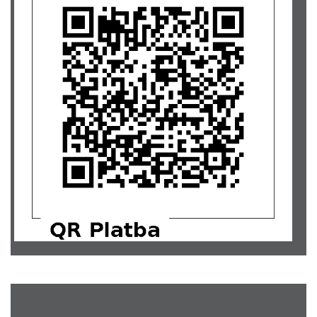
Ladislav Beneš
500,-
Ing. Melitta Novotná
500,-
Jana Pekárková
1000,-
Martin Handlíř... Věřím, že to dáš!
500,-
Hana Klykorková
300,-
Věra Voženílková... Doufám, že aspoň malý příspěvek
500,-
pomůže. A přeji hodně sil. Věra
Eva Blažíčková
500,-
Michaela Knotková
1000,-
Bc. Lenka Kárníková
3000,-
Helena Hantychová
1500,-
MUDr. Lenka Páralová
500,-
Nikola Záleská
300,-
Helena Hynková
500,-
Edita Kasalová
1000,-
Pavlína Suchomelová... Držím palce!
1000,-
Jiří Sokol... Filipe, moc na tebe myslíme a přejeme hodně sil.
3000,-
Tomáš Chromý
1000,-
Jaroslav Grosman
500,-
Monika Šedivá
500,-