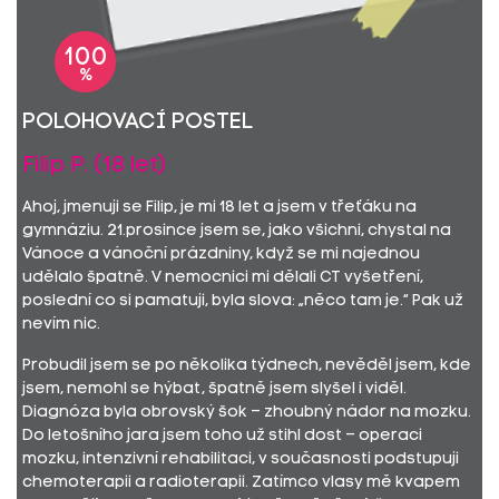
100
%
Polohovací postel
Filip P. (18 let)
Ahoj, jmenuji se Filip, je mi 18 let a jsem v třeťáku na
gymnáziu. 21.prosince jsem se, jako všichni, chystal na
Vánoce a vánoční prázdniny, když se mi najednou
udělalo špatně. V nemocnici mi dělali CT vyšetření,
poslední co si pamatuji, byla slova: „něco tam je.“ Pak už
nevím nic.
Probudil jsem se po několika týdnech, nevěděl jsem, kde
jsem, nemohl se hýbat, špatně jsem slyšel i viděl.
Diagnóza byla obrovský šok – zhoubný nádor na mozku.
Do letošního jara jsem toho už stihl dost – operaci
mozku, intenzivní rehabilitaci, v současnosti podstupuji
chemoterapii a radioterapii. Zatímco vlasy mě kvapem