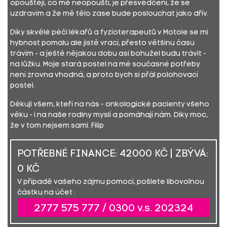
opouštějí, co mě neopouští, je přesvědčení, že se
uzdravím a že mě tělo zase bude poslouchat jako dřív.
Díky skvělé péči lékařů a fyzioterapeutů v Motole se mi
hybnost pomalu ale jistě vrací, přesto většinu času
trávím - a ještě nějakou dobu asi bohužel budu trávit -
na lůžku. Moje stará postel na mé současné potřeby
není zrovna vhodná, a proto bych si přál polohovací
postel.
Děkuji všem, kteří na nás - onkologické pacienty všeho
věku - i na naše rodiny myslí a pomáhají nám. Díky moc,
že v tom nejsem sami. Filip
POTŘEBNÉ FINANCE: 42000 KČ | ZBÝVÁ:
0 KČ
V případě vašeho zájmu pomoci, pošlete libovolnou
částku na účet :
2777 575 777 / 0300 v.s. 202324