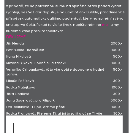
V případě, že se potřebnou sumu na splněné přání podaří vybrat
rychleji, než Váš dar doputuje na účet nf Pink Bubble, přiřadíme Váš
příspěvek automaticky dalšímu pacientovi, který na splnění svého
snu teprve čeká. Pokud to vidíte jinak, napište nám na
mail
a my
budeme Vaše přání respektovat.
DĚKUJEME
Jiří Menda
2000,-
Petr Budka... Hodně sil!
1000,-
Hana Mikulová
500,-
Růžena Bílková... Hodně sil a zdraví!
1000,-
Veronika Crhounková... Ať to vše dobře dopadne a hodně
500,-
zdraví.
Libuše Pošíková
300,-
Radka Matějková
1000,-
Jitka Líbalová
300,-
Jana Bauerová... pro Filipa P.
5000,-
Eva Jelínková... Filipe, držíme pěsti!
1000,-
Radka Francová... Přejeme Ti, ať jsi brzo fit a ať se Ti vše
300,-
splní!
Vladimír Hadrava... To dáš, držíme ti palce!
500,-
Václav Kříž
1000,-