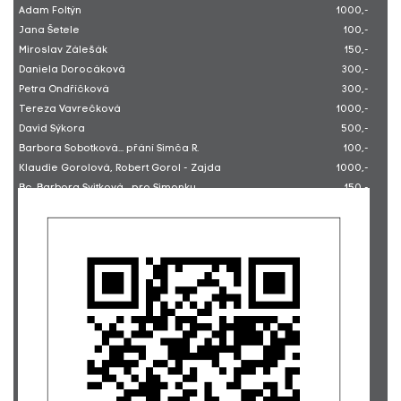
Adam Foltýn
1000,-
Jana Šetele
100,-
Miroslav Zálešák
150,-
Daniela Dorocáková
300,-
Petra Ondříčková
300,-
Tereza Vavrečková
1000,-
David Sýkora
500,-
Barbora Sobotková... přání Simča R.
100,-
Klaudie Gorolová, Robert Gorol - Zajda
1000,-
Bc. Barbora Svitková... pro Simonku
150,-
Karel Zima
400,-
Lucie E. sbírka
5190,-