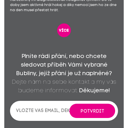
doby jsem aktivně hrál hokej a díky nemoci jsem ho ze dne
na den musel přestat hrát.
více
Plníte rádi přání, nebo chcete
sledovat příběh Vámi vybrané
Bubliny, jejíž přání je už naplněné?
Dejte nám na sebe kontakt a my vás
budeme informovat.
Děkujeme!
POTVRDIT