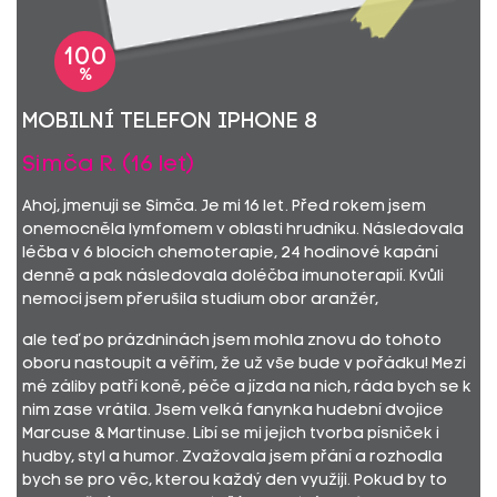
100
%
mobilní telefon iPhone 8
Simča R. (16 let)
Ahoj, jmenuji se Simča. Je mi 16 let. Před rokem jsem
onemocněla lymfomem v oblasti hrudníku. Následovala
léčba v 6 blocích chemoterapie, 24 hodinové kapání
denně a pak následovala doléčba imunoterapií. Kvůli
nemoci jsem přerušila studium obor aranžér,
ale teď po prázdninách jsem mohla znovu do tohoto
oboru nastoupit a věřím, že už vše bude v pořádku! Mezi
mé záliby patří koně, péče a jízda na nich, ráda bych se k
nim zase vrátila. Jsem velká fanynka hudební dvojice
Marcuse & Martinuse. Líbí se mi jejich tvorba písniček i
hudby, styl a humor. Zvažovala jsem přání a rozhodla
bych se pro věc, kterou každý den využiji. Pokud by to