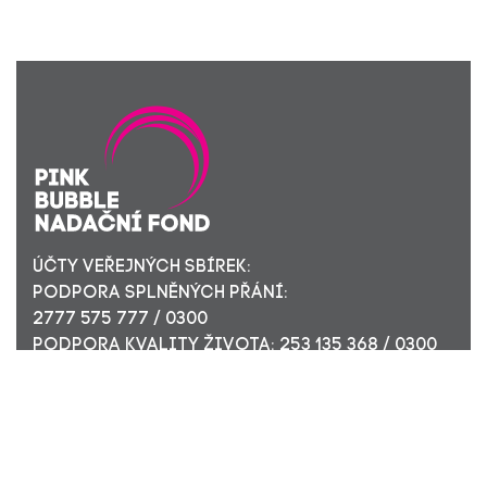
ÚČTY VEŘEJNÝCH SBÍREK:
PODPORA SPLNĚNÝCH PŘÁNÍ:
2777 575 777 / 0300
PODPORA KVALITY ŽIVOTA: 253 135 368 / 0300
ÚČET PRO FIREMNÍ DÁRCE: 449 494 944 / 0300
Nadační fond Pink Bubble, Jirečkova 10, 170 00 Praha 7,
ICO: 24296171
Zapsaný v nadačním rejstříku Městského soudu v Praze,
oddíl N, složka 908