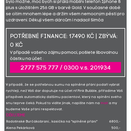
bylo možné, moc bych si přála mobilní telefon Iphone 8
plus s úložištěm 256 GB v barvě Gold. V současné době
se cítím mnohem lépe a držím všem nemocným pěsti pro
uzdravení. Děkuji všem dárcům i nadaci! Simča
POTŘEBNÉ FINANCE: 17490 KČ | ZBÝVÁ:
0 KČ
V případě vašeho zájmu pomoci, pošlete libovolnou
částku na účet :
2777 575 777 / 0300 v.s. 201934
V případě, že se potřebnou sumu na splněné přání podaří vybrat
rychleji, než Váš dar doputuje na účet nf Pink Bubble, přiřadíme Váš
příspěvek automaticky dalšímu pacientovi, který na splnění svého
snu teprve čeká. Pokud to vidíte jinak, napište nám na
mail
a my
budeme Vaše přání respektovat.
DĚKUJEME
Radotínské Burčákobraní... kasička na "splněné přání"
6800,-
Alena Pekárková
500,-