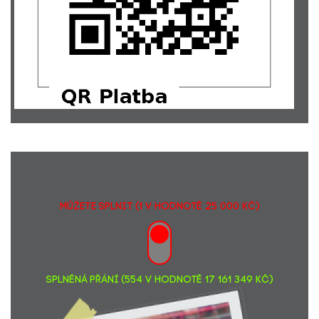
MŮŽETE SPLNIT (1 v hodnotě 25 000 Kč)
SPLNĚNÁ PŘÁNÍ (554 v hodnotě 17 161 349 Kč)