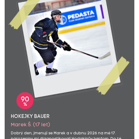
90
%
HOKEJKY BAUER
Marek Š. (17 let)
Dobrý den, jmenuji se Marek a v dubnu 2026 na mé 17.
narozeniny mi diagnostikovali Hodgkinův lymfom. Do té