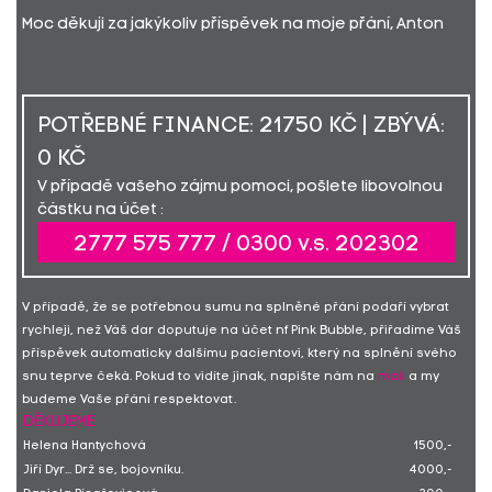
Moc děkuji za jakýkoliv příspěvek na moje přání, Anton
POTŘEBNÉ FINANCE: 21750 KČ | ZBÝVÁ:
0 KČ
V případě vašeho zájmu pomoci, pošlete libovolnou
částku na účet :
2777 575 777 / 0300 v.s. 202302
V případě, že se potřebnou sumu na splněné přání podaří vybrat
rychleji, než Váš dar doputuje na účet nf Pink Bubble, přiřadíme Váš
příspěvek automaticky dalšímu pacientovi, který na splnění svého
snu teprve čeká. Pokud to vidíte jinak, napište nám na
mail
a my
budeme Vaše přání respektovat.
DĚKUJEME
Helena Hantychová
1500,-
Jiří Dyr... Drž se, bojovníku.
4000,-