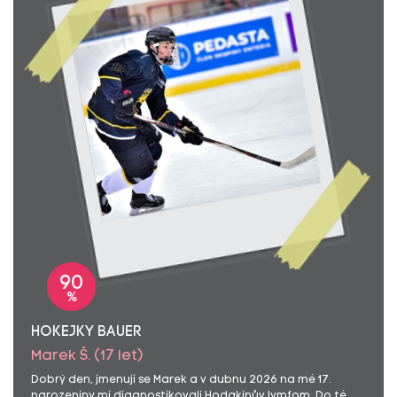
90
%
HOKEJKY BAUER
Marek Š. (17 let)
Dobrý den, jmenuji se Marek a v dubnu 2026 na mé 17.
narozeniny mi diagnostikovali Hodgkinův lymfom. Do té