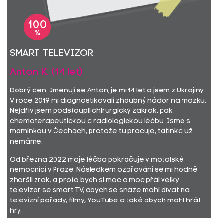
100
%
Smart televizor
Anton K. (14 let)
Dobrý den. Jmenuji se Anton, je mi 14 let a jsem z Ukrajiny.
V roce 2019 mi diagnostikovali zhoubný nádor na mozku.
Nejdřív jsem podstoupil chirurgický zakrok, pak
chemoterapeutickou a radiologickou léčbu. Jsme s
maminkou v Čechách, protože tu pracuje, tatínka už
nemáme.
Od března 2022 moje léčba pokračuje v motolské
nemocnici v Praze. Následkem ozařování se mi hodně
zhoršil zrak, a proto bych si moc a moc přál velký
televizor se smart TV, abych se snáze mohl dívat na
televizní pořady, filmy, YouTube a také abych mohl hrát
hry.