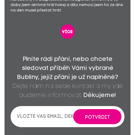
doby jsem aktivně hrál hokej a díky nemoci jsem ho ze dne
na den musel přestat hrát.
více
Plníte rádi přání, nebo chcete
sledovat příběh Vámi vybrané
Bubliny, jejíž přání je už naplněné?
Dejte nám na sebe kontakt a my vás
budeme informovat.
Děkujeme!
POTVRDIT