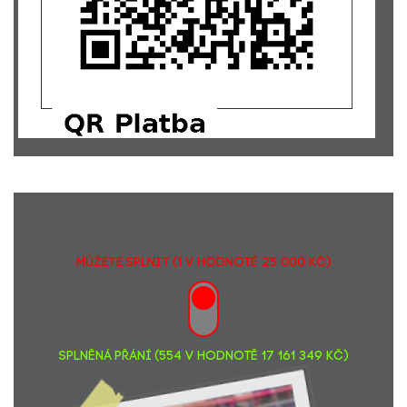
MŮŽETE SPLNIT (1 v hodnotě 25 000 Kč)
SPLNĚNÁ PŘÁNÍ (554 v hodnotě 17 161 349 Kč)