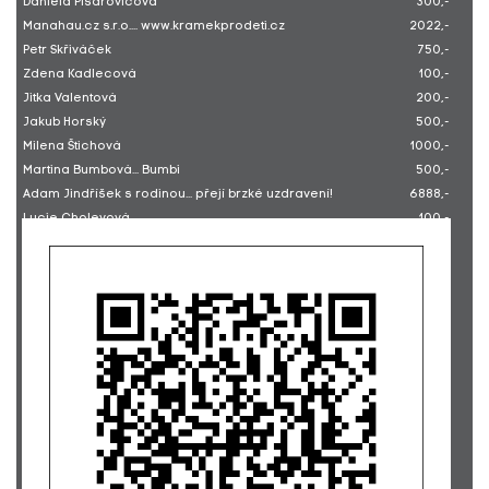
Daniela Písařovicová
300,-
Manahau.cz s.r.o.... www.kramekprodeti.cz
2022,-
Petr Skřiváček
750,-
Zdena Kadlecová
100,-
Jitka Valentová
200,-
Jakub Horský
500,-
Milena Štichová
1000,-
Martina Bumbová... Bumbi
500,-
Adam Jindříšek s rodinou... přejí brzké uzdravení!
6888,-
Lucie Cholevová
100,-
Jan Chriašteľ
2140,-
Markéta Geierová
100,-
Markéta Soukupová... příspěvek na přání
500,-
Karolína Krejčí
50,-
Kristýna Havlíková
100,-
Ing. Monika Švaříčková
500,-
Milan Kalaš... na podporu "Splněných přání"
250,-
Sabina Schweinerová
250,-