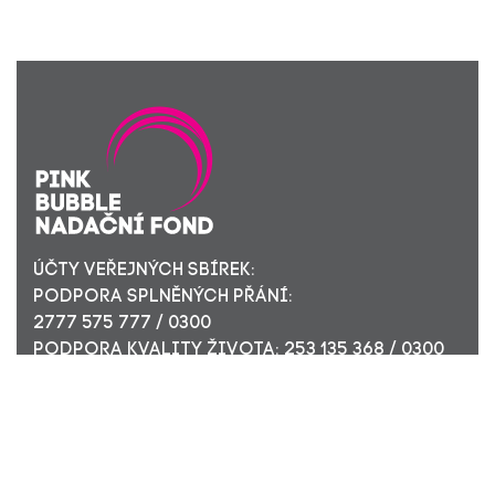
ÚČTY VEŘEJNÝCH SBÍREK:
PODPORA SPLNĚNÝCH PŘÁNÍ:
2777 575 777 / 0300
PODPORA KVALITY ŽIVOTA: 253 135 368 / 0300
ÚČET PRO FIREMNÍ DÁRCE: 449 494 944 / 0300
Nadační fond Pink Bubble, Jirečkova 10, 170 00 Praha 7,
ICO: 24296171
Zapsaný v nadačním rejstříku Městského soudu v Praze,
oddíl N, složka 908