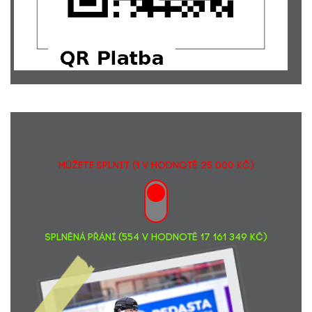
MŮŽETE SPLNIT (1 v hodnotě 25 000 Kč)
SPLNĚNÁ PŘÁNÍ (554 v hodnotě 17 161 349 Kč)