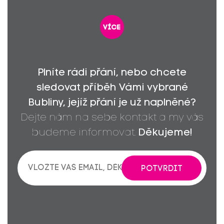
více
Plníte rádi přání, nebo chcete
sledovat příběh Vámi vybrané
Bubliny, jejíž přání je už naplněné?
Dejte nám na sebe kontakt a my vás
budeme informovat.
Děkujeme!
POTVRDIT