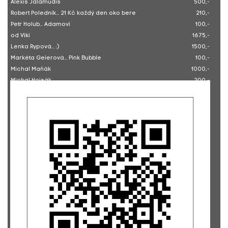
Alexis Jalamudis
500,-
Robert Poledník... 21 Kč každý den oko bere
210,-
Petr Holub... Adamovi
100,-
od Viki
1675,-
Lenka Rypová... :)
1500,-
Markéta Geierová... Pink Bubble
100,-
Michal Maňák
1000,-
Michal Hojsák
200,-
Zdena Kadlecová
100,-
TJ Sokol Radotín... Fundraising na mezinárodním box-
10789,-
lakrosovém turnaji Aleš Hřebeský Memoriál
Petr Skřiváček
750,-
Milan Kalaš... Na podporu Splněných přání.
250,-
Sabina Schweinerová
250,-
Jakub Horský
500,-