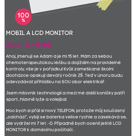
100
%
Mobil a LCD monitor
Adam Š. (15 let)
Ahoj, jmenuji se Adam a je mi 15 let. Mám za sebou
chemoterapeutickou léčbu a dojíždím na pravidelné
kontroly, vše je v pořádku! Kvůli zameškané školní
docházce opakuji devátý ročník ZŠ. Teď v únoru budu
odevzdávat přihlášku na SOU obor elektrikář.
Jsem milovník technologií a mezi mé další koníčky patří
sport, hlavně lyže a volejbal.
Moc bych si přál si nový TELEFON, protože můj současný
„odchází“, vybijí se baterka velice rychle a zasekává se,
ale vydržel mi 7 let :-D. Případně bych ocenil ještě LCD
MONITOR k domácímu počítači...