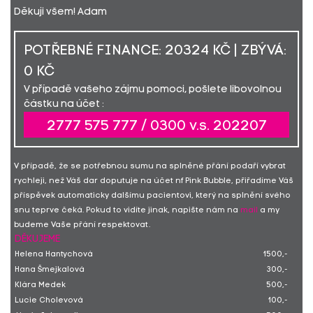
Děkuji všem! Adam
POTŘEBNÉ FINANCE: 20324 KČ | ZBÝVÁ:
0 KČ
V případě vašeho zájmu pomoci, pošlete libovolnou
částku na účet :
2777 575 777 / 0300 v.s. 202207
V případě, že se potřebnou sumu na splněné přání podaří vybrat
rychleji, než Váš dar doputuje na účet nf Pink Bubble, přiřadíme Váš
příspěvek automaticky dalšímu pacientovi, který na splnění svého
snu teprve čeká. Pokud to vidíte jinak, napište nám na
mail
a my
budeme Vaše přání respektovat.
DĚKUJEME
Helena Hantychová
1500,-
Hana Šmejkalová
300,-
Klára Medek
500,-
Lucie Cholevová
100,-