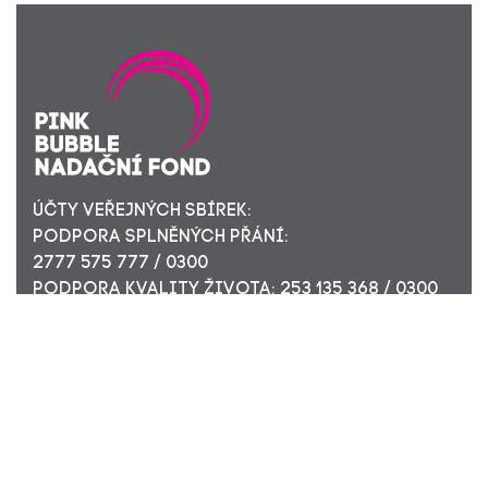
ÚČTY VEŘEJNÝCH SBÍREK:
PODPORA SPLNĚNÝCH PŘÁNÍ:
2777 575 777 / 0300
PODPORA KVALITY ŽIVOTA: 253 135 368 / 0300
ÚČET PRO FIREMNÍ DÁRCE: 449 494 944 / 0300
Nadační fond Pink Bubble, Jirečkova 10, 170 00 Praha 7,
ICO: 24296171
Zapsaný v nadačním rejstříku Městského soudu v Praze,
oddíl N, složka 908
KONTAKTUJTE NÁS: