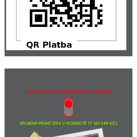
Jenda D... Ať se i tvoje přání brzy splní!
4502,-
Jan Chriašteľ... Memoriál Dana Čelůstky
1000,-
Ing. Ondřej Rypar
300,-
Alexandra Romanová... pro Martina :)
100,-
Michal Onderka... Hodně štěstí!
200,-
Jan Chriašteľ... Memoriál Dana Čelůstky (od Jany K.)
1617,-
Andrea Zločenko... na dovču
300,-
Filip Terzian... Pěknou jízdu
324,-
JUDr. Jan Tošner... dar od Ing. Ludvika Baleky
2500,-
Herbert Gobl... Dar jménem pana Ludvíka Baleky
1000,-
Jiří Mlynář
2818,-
Monika Jindrová... Přeji krásnou dovolenou!
1000,-
Šárka Pospíšilová
1000,-
MŮŽETE SPLNIT (1 v hodnotě 25 000 Kč)
Helena Hantychová
5983,-
Zuzka K. (Bublinka)... Ať se i tvoje přání brzy naplní!
167,-
Klára Zelenková... Sportem plníme sny, SRTG Praha
5697,-
SPLNĚNÁ PŘÁNÍ (554 v hodnotě 17 161 349 Kč)