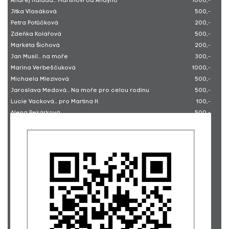
Andrej Halada... Martinovi od Andyho
1000,-
Jitka Vlasáková
500,-
Petra Potůčková
200,-
Zdeňka Kolářová
500,-
Markéta Šichová
200,-
Jan Musil... na moře
300,-
Marina Verbeščuková
1000,-
Michaela Mlezivová
500,-
Jaroslava Medová... Na moře pro celou rodinu
500,-
Lucie Vacková... pro Martina H.
100,-
Alena Pekárková
500,-
Miroslava Hejduková
400,-
Romana Hoppe
500,-
Zuzana Hradcová... Hodně zdraví Martinovi!
200,-
Miloslava Hanová
60,-
Milada Frieserová...Drž se, Milada
250,-
Aneta Leherová
100,-
Kamila Obluská
100,-
Jan Halík
200,-
Barbora Sobotková... přání pro Martina H.
200,-
Veronika Poláčková
170,-