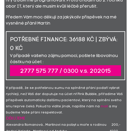
hry a baví mě programování. Proto chodím do 2. ročníku
obor IT, který ale musím kvůli léčbě přerušit.
Předem Vám moc děkuji za jakýkoliv příspěvek na mé
vysněné přání! Martin
POTŘEBNÉ FINANCE: 36188 KČ | ZBÝVÁ:
0 KČ
V případě vašeho zájmu pomoci, pošlete libovolnou
částku na účet :
2777 575 777 / 0300 v.s. 202015
V případě, že se potřebnou sumu na splněné přání podaří vybrat
rychleji, než Váš dar doputuje na účet nf Pink Bubble, přiřadíme Váš
příspěvek automaticky dalšímu pacientovi, který na splnění svého
snu teprve čeká. Pokud to vidíte jinak, napište nám na
mail
a my
budeme Vaše přání respektovat.
DĚKUJEME
Alexandra Romanová... Martinovi na pobyt u moře s rodinou
200,-