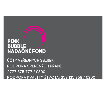
ÚČTY VEŘEJNÝCH SBÍREK:
PODPORA SPLNĚNÝCH PŘÁNÍ:
2777 575 777 / 0300
PODPORA KVALITY ŽIVOTA: 253 135 368 / 0300
ÚČET PRO FIREMNÍ DÁRCE: 449 494 944 / 0300
Nadační fond Pink Bubble, Jirečkova 10, 170 00 Praha 7,
ICO: 24296171
Zapsaný v nadačním rejstříku Městského soudu v Praze,
oddíl N, složka 908