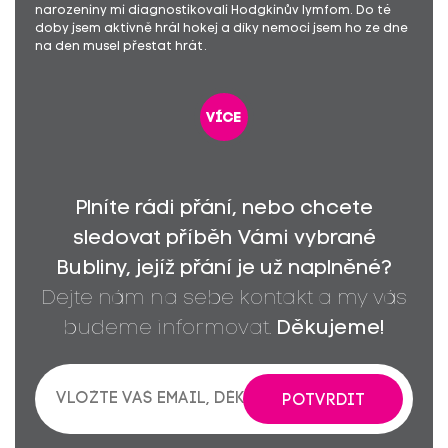
narozeniny mi diagnostikovali Hodgkinův lymfom. Do té
doby jsem aktivně hrál hokej a díky nemoci jsem ho ze dne
na den musel přestat hrát.
více
Plníte rádi přání, nebo chcete
sledovat příběh Vámi vybrané
Bubliny, jejíž přání je už naplněné?
Dejte nám na sebe kontakt a my vás
budeme informovat.
Děkujeme!
POTVRDIT