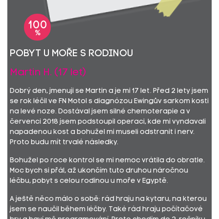
100
%
Pobyt u moře s rodinou
Martin H. (17 let)
Dobrý den, jmenuji se Martin a je mi 17 let. Před 2 lety jsem
se rok léčil ve FN Motol s diagnózou Ewingův sarkom kosti
na levé noze. Dostával jsem silné chemoterapie a v
červenci 2018 jsem podstoupil operaci, kde mi vyndavali
napadenou kost a bohužel mi museli odstranit i nerv.
Proto budu mít trvalé následky.
Bohužel po roce kontrol se mi nemoc vrátila do obratle.
Moc bych si přál, až ukončím tuto druhou náročnou
léčbu, pobyt s celou rodinou u moře v Egyptě.
A ještě něco málo o sobě: rád hraju na kytaru, na kterou
jsem se naučil během léčby. Také rád hraju počítačové